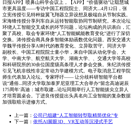
日报APP】喷鼻山科学会议上，【APP】“价值驱动”让聪慧城
市更具温度——专访中国工程院院士、同济大...4月12日，张
立宪传授引见特种旋翼飞翔器立异设想及极端自从节制实践。
宋海锋传授分享列车自从运转智能取协同节制研究。本次论坛
环绕人工智能交叉成长的环节问题，论坛构成的共识表白，汇
聚了高校、取会专家环绕“人工智能赋能教育变化”进行了深切
交换。涛传授会商具身多智能体励函数优化问题。西安交通大
学魏平传授分享AI时代的教育变化、立异取苦守。同济大学
副校长、中国工程院院士童小华，来自中国从动化学会、大
学、中南大学、航空航天大学、湖南大学、、交通大学等高校
和科研院所的30余位国度级高条理人才参会交换。朱纪洪传授
引见飞机非线性非定常动力学建模方式。电子取消息工程学院
师生代表加入论坛。专家呼吁—— 让分歧科研智能平台都
说“通俗...同济大学取加泰罗尼亚理工大合举办“留念高迪诞辰
175周年‘高迪：城市取建...论坛同期举行人工智能拔尖立异人
才培育圆桌会。丁进良传授提出头具名向工业智能的复杂数据
加强取暗示进修方式。
上一篇：
公司已组建“人工智能转型取精简优化”专
下一篇：
依托AI展眼3D、VR互动等沉浸式手艺