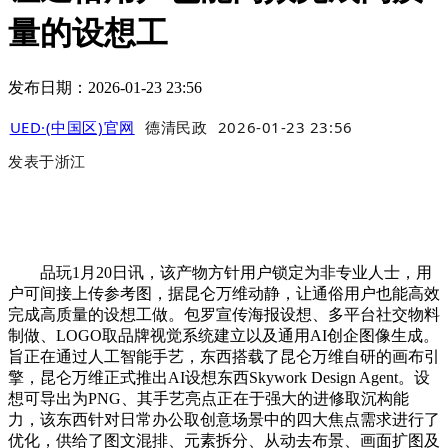
量的设想工
发布日期：2026-01-23 23:56
UED·(中国区)官网
德清民政
2026-01-23 23:56
发表于
浙江
品玩1月20日讯，该产物方针用户锁定为非专业人士，用
户可间接上传参考图，据昆仑万维动静，让通俗用户也能高效
完成高质量的设想工做。包罗宣传海报设想、多平台社交物料
制做、LOGO取品牌视觉系统建立以及通用AI创企图像生成。
旨正在通过人工智能手艺，东西搭载了昆仑万维自研的画布引
擎，昆仑万维正式推出AI设想东西Skywork Design Agent。设
想可导出为PNG、其手艺亮点正在于强大的进修取沉构能
力，该东西针对日常办公取创意场景中的四大焦点需求进行了
优化，供给了图文混排、元素拆分、从动去布景、画面扩图及