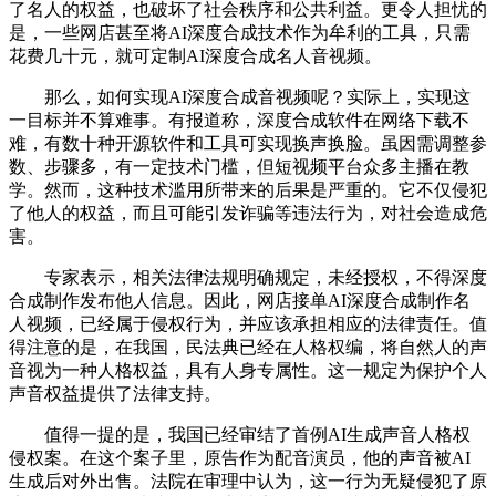
了名人的权益，也破坏了社会秩序和公共利益。更令人担忧的
是，一些网店甚至将AI深度合成技术作为牟利的工具，只需
花费几十元，就可定制AI深度合成名人音视频。
那么，如何实现AI深度合成音视频呢？实际上，实现这
一目标并不算难事。有报道称，深度合成软件在网络下载不
难，有数十种开源软件和工具可实现换声换脸。虽因需调整参
数、步骤多，有一定技术门槛，但短视频平台众多主播在教
学。然而，这种技术滥用所带来的后果是严重的。它不仅侵犯
了他人的权益，而且可能引发诈骗等违法行为，对社会造成危
害。
专家表示，相关法律法规明确规定，未经授权，不得深度
合成制作发布他人信息。因此，网店接单AI深度合成制作名
人视频，已经属于侵权行为，并应该承担相应的法律责任。值
得注意的是，在我国，民法典已经在人格权编，将自然人的声
音视为一种人格权益，具有人身专属性。这一规定为保护个人
声音权益提供了法律支持。
值得一提的是，我国已经审结了首例AI生成声音人格权
侵权案。在这个案子里，原告作为配音演员，他的声音被AI
生成后对外出售。法院在审理中认为，这一行为无疑侵犯了原