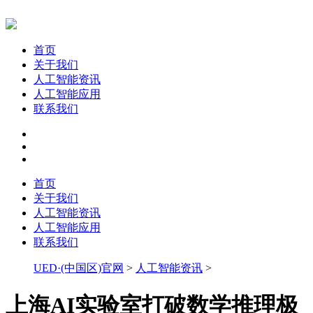
首页
关于我们
人工智能资讯
人工智能应用
联系我们
首页
关于我们
人工智能资讯
人工智能应用
联系我们
UED·(中国区)官网
>
人工智能资讯
>
上海AI实验室打破数学推理极