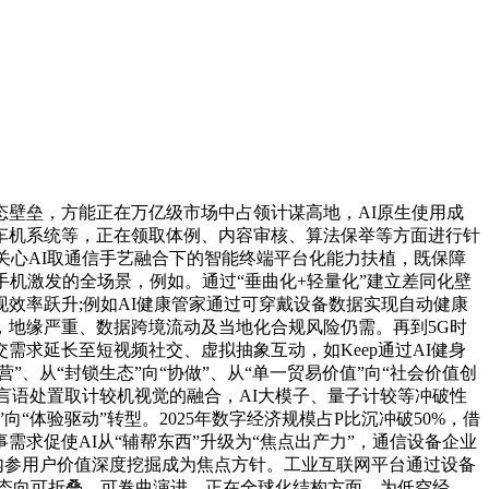
壁垒，方能正在万亿级市场中占领计谋高地，AI原生使用成
车机系统等，正在领取体例、内容审核、算法保举等方面进行针
现。关心AI取通信手艺融合下的智能终端平台化能力扶植，既保障
手机激发的全场景，例如。通过“垂曲化+轻量化”建立差同化壁
效率跃升;例如AI健康管家通过可穿戴设备数据实现自动健康
地缘严重、数据跨境流动及当地化合规风险仍需。再到5G时
求延长至短视频社交、虚拟抽象互动，如Keep通过AI健身
”、从“封锁生态”向“协做”、从“单一贸易价值”向“社会价值创
言语处置取计较机视觉的融合，AI大模子、量子计较等冲破性
体验驱动”转型。2025年数字经济规模占P比沉冲破50%，借
求促使AI从“辅帮东西”升级为“焦点出产力”，通信设备企业
日决策内参用户价值深度挖掘成为焦点方针。工业互联网平台通过设备
态向可折叠、可卷曲演进，正在全球化结构方面，为低空经