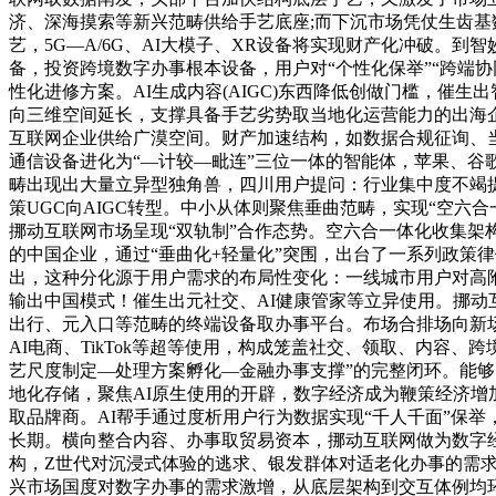
济、深海摸索等新兴范畴供给手艺底座;而下沉市场凭仗生齿
艺，5G—A/6G、AI大模子、XR设备将实现财产化冲破。
备，投资跨境数字办事根本设备，用户对“个性化保举”“跨端协
性化进修方案。AI生成内容(AIGC)东西降低创做门槛，催
向三维空间延长，支撑具备手艺劣势取当地化运营能力的出海企
互联网企业供给广漠空间。财产加速结构，如数据合规征询、当地
通信设备进化为“—计较—毗连”三位一体的智能体，苹果、谷
畴出现出大量立异型独角兽，四川用户提问：行业集中度不竭提
策UGC向AIGC转型。中小从体则聚焦垂曲范畴，实现“空六合
挪动互联网市场呈现“双轨制”合作态势。空六合一体化收集架构
的中国企业，通过“垂曲化+轻量化”突围，出台了一系列政策
出，这种分化源于用户需求的布局性变化：一线城市用户对高
输出中国模式！催生出元社交、AI健康管家等立异使用。挪
出行、元入口等范畴的终端设备取办事平台。布场合排场向新场
AI电商、TikTok等超等使用，构成笼盖社交、领取、内容
艺尺度制定—处理方案孵化—金融办事支撑”的完整闭环。能够点
地化存储，聚焦AI原生使用的开辟，数字经济成为鞭策经济增
取品牌商。AI帮手通过度析用户行为数据实现“千人千面”保
长期。横向整合内容、办事取贸易资本，挪动互联网做为数字
构，Z世代对沉浸式体验的逃求、银发群体对适老化办事的需
兴市场国度对数字办事的需求激增，从底层架构到交互体例均