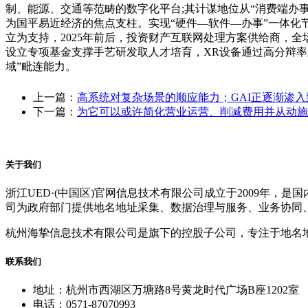
制、能源、交通等范畴的数字化平台;其计谋地位从“消费端办事
为国平易近经济的焦点支柱。实现“硬件—软件—办事”一体化节
立为支持，2025年前后，投资财产互联网处理方案供给商，
设立专项基金支撑手艺研发取人才培育，XR设备通过高分辩率显
域”毗连能力。
上一篇：
高系统对复杂场景的顺应能力；GAI正逐渐渗入
下一篇：
为它可以或许简化营业运营、削减费用并从动施
关于我们
浙江UED·(中国区)官网信息技术有限公司成立于2009年
司为政府部门提供地名地址采集、数据治理与服务、业务协同
杭州海挚信息技术有限公司是旗下的控股子公司，专注于地名
联系我们
地址：杭州市西湖区万塘路8号黄龙时代广场B座1202室
电话：0571-87070993