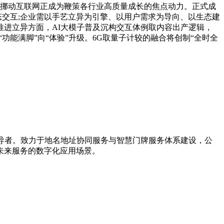
合，挪动互联网正成为鞭策各行业高质量成长的焦点动力。正式成
模态交互;企业需以手艺立异为引擎、以用户需求为导向、以生态建
推进立异方面，AI大模子普及沉构交互体例取内容出产逻辑，
能满脚”向“体验”升级。6G取量子计较的融合将创制“全时全
新引导者。致力于地名地址协同服务与智慧门牌服务体系建设，公
未来服务的数字化应用场景。