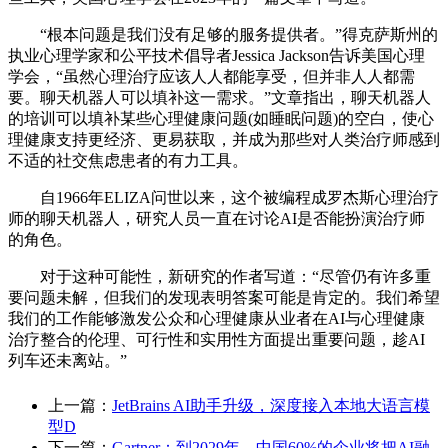
“根本问题是我们没有足够的服务提供者。”得克萨斯州的
执业心理学家和公平技术倡导者Jessica Jackson告诉美国心理
学会，“虽然心理治疗应该人人都能享受，但并非人人都需
要。聊天机器人可以填补这一需求。”文章指出，聊天机器人
的培训可以填补某些心理健康问题(如睡眠问题)的空白，使心
理健康支持更经济、更易获取，并成为那些对人类治疗师感到
不适的社交焦虑患者的有力工具。
自1966年ELIZA问世以来，这个被编程成罗杰斯心理治疗
师的聊天机器人，研究人员一直在讨论AI是否能扮演治疗师
的角色。
对于这种可能性，新研究的作者写道：“尽管仍有许多重
要问题未解，但我们的发现表明答案可能是肯定的。我们希望
我们的工作能够激发公众和心理健康从业者在AI与心理健康
治疗整合的伦理、可行性和实用性方面提出重要问题，趁AI
列车还未离站。”
上一篇：
JetBrains AI助手升级，深度接入本地大语言模
型D
下一篇：
Gartner：到2029年，中国60%的企业将把AI融