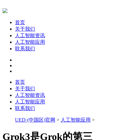
首页
关于我们
人工智能资讯
人工智能应用
联系我们
首页
关于我们
人工智能资讯
人工智能应用
联系我们
UED·(中国区)官网
>
人工智能应用
>
Grok3是Grok的第三