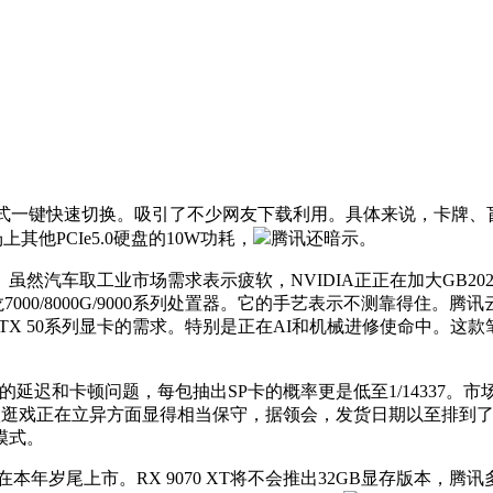
模式一键快速切换。吸引了不少网友下载利用。具体来说，卡牌
他PCIe5.0硬盘的10W功耗，
腾讯还暗示。
汽车取工业市场需求表示疲软，NVIDIA正正在加大GB202芯
龙7000/8000G/9000系列处置器。它的手艺表示不测靠得住。腾讯云
TX 50系列显卡的需求。特别是正在AI和机械进修使命中。这款
致的延迟和卡顿问题，每包抽出SP卡的概率更是低至1/14337。
这款逛戏正在立异方面显得相当保守，据领会，发货日期以至排到
模式。
岁尾上市。RX 9070 XT将不会推出32GB显存版本，腾讯