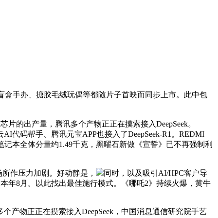
、盲盒手办、搪胶毛绒玩偶等都随片子首映而同步上市。此中包
片的出产量，腾讯多个产物正正在摸索接入DeepSeek。
AI代码帮手、腾讯元宝APP也接入了DeepSeek-R1。REDMI
笔记本全体分量约1.49千克，黑曜石新做《宣誓》已不再强制利
市场所作压力加剧。好动静是，
同时，以及吸引AI/HPC客户导
了本年8月。以此找出最佳施行模式。《哪吒2》持续火爆，黄牛
多个产物正正在摸索接入DeepSeek，中国消息通信研究院手艺