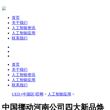
首页
关于我们
人工智能资讯
人工智能应用
联系我们
首页
关于我们
人工智能资讯
人工智能应用
联系我们
UED·(中国区)官网
>
人工智能应用
>
中国挪动河南公司四大新品焕