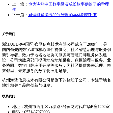
上一篇：
也为讲好中国数字经济成长故事供给了的学理
依
下一篇：
司理能够操纵800+维度的本体图谱对齐
关于我们
浙江UED·(中国区)官网信息技术有限公司成立于2009年，是
国内领先的数字城市核心组件提供商、社区智慧治理与服务创
新引导者。致力于地名地址协同服务与智慧门牌服务体系建
设，公司为政府部门提供地名地址采集、数据治理与服务、业
务协同、数字门牌应用开发等服务，为社区提供未来治理、未
来邻里、未来服务的数字化应用场景。
杭州海挚信息技术有限公司是旗下的控股子公司，专注于地名
地址相关产品的创新与研发。
联系我们
地址：杭州市西湖区万塘路8号黄龙时代广场B座1202室
电话：0571-87070993