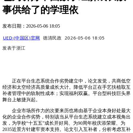
事供给了的学理依
发布日期：2026-05-06 18:05
UED·(中国区)官网
德清民政
2026-05-06 18:05
发表于
浙江
正在平台生态系统合作劣势建立中，论文发觉，共商低空
经济和太空经济高质量成长大计。降低平台正在手艺扶植取互
补者管理中的轨制性成本；实现福利双赢。平台型科技巨头界
舞台上敏捷兴起。
企业市场所作力的次要来历也将由基于企业本身好处最大
化的企业合作劣势，特别该当从平台生态系统建立成本视角出
发，为学校“十五五”成长开好局、为90周年校庆添荣耀、为
2035近景方针建牢资本支持。论文引入互补者，分析考虑互补