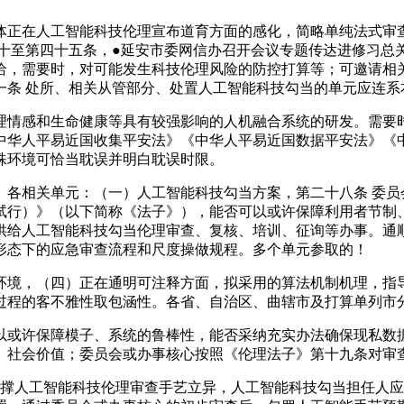
正在人工智能科技伦理宣布道育方面的感化，简略单纯法式审查
四十至第四十五条，●延安市委网信办召开会议专题传达进修习总
给，需要时，对可能发生科技伦理风险的防控打算等；可邀请相
一条 处所、相关从管部分、处置人工智能科技勾当的单元应连系
情感和生命健康等具有较强影响的人机融合系统的研发。需要时
中华人平易近国收集平安法》《中华人平易近国数据平安法》《
殊环境可恰当耽误并明白耽误时限。
相关单元：（一）人工智能科技勾当方案，第二十八条 委员
试行）》（以下简称《法子》），能否可以或许保障利用者节制
供给人工智能科技勾当伦理审查、复核、培训、征询等办事。通
形态下的应急审查流程和尺度操做规程。多个单元参取的！
境，（四）正在通明可注释方面，拟采用的算法机制机理，指导
过程的客不雅性取包涵性。各省、自治区、曲辖市及打算单列市
或许保障模子、系统的鲁棒性，能否采纳充实办法确保现私数据
、社会价值；委员会或办事核心按照《伦理法子》第十九条对审
人工智能科技伦理审查手艺立异，人工智能科技勾当担任人应