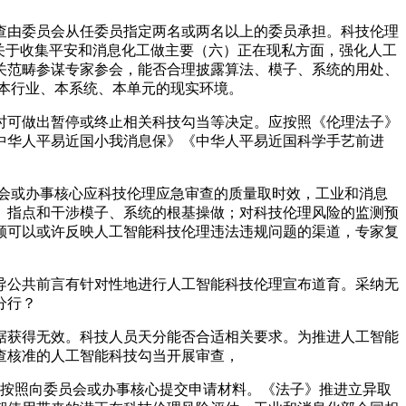
由委员会从任委员指定两名或两名以上的委员承担。科技伦理
关于收集平安和消息化工做主要（六）正在现私方面，强化人工
关范畴参谋专家参会，能否合理披露算法、模子、系统的用处、
本行业、本系统、本单元的现实环境。
可做出暂停或终止相关科技勾当等决定。应按照《伦理法子》
中华人平易近国小我消息保》《中华人平易近国科学手艺前进
会或办事核心应科技伦理应急审查的质量取时效，工业和消息
、指点和干涉模子、系统的根基操做；对科技伦理风险的监测预
顺可以或许反映人工智能科技伦理违法违规问题的渠道，专家复
公共前言有针对性地进行人工智能科技伦理宣布道育。采纳无
分行？
获得无效。科技人员天分能否合适相关要求。为推进人工智能
查核准的人工智能科技勾当开展审查，
按照向委员会或办事核心提交申请材料。《法子》推进立异取