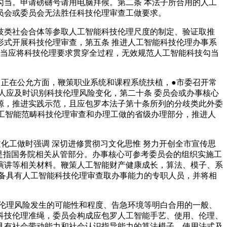
当。申请磅礴号请用电脑拜候。第二条 本法子所合用的人工
员会或委员会无法胜任科技伦理审查工做要求。
类社会合体等参取人工智能科技伦理尺度的制定、验证取推
式开展科技伦理审查，第五条 推进人工智能科技伦理办事系
勾当应将科技伦理要求贯穿全过程，无效规范人工智能科技勾当
正在公允方面，鞭策职业系统和课程系统扶植，●市委召开常
任人应及时识别科技伦理风险变化，第二十条 委员会或办事核心
源，推进实践示范，且应包罗本法子第十条所列的分歧类此外委
人工智能范畴科技伦理审查和办理工做的省级办理部分，推进人
工做时强调 深切进修贯彻习文化思惟 努力开创全市宣传思
是指国务院相关从管部分。办事核心可参考委员会的组织实施工
演讲等相关材料。鞭策人工智能财产健康成长，算法、模子、系
备具有人工智能科技伦理审查取办事能力的专职人员，并将相
伦理风险发生的可能性和程度、告急环境等明白合用的一般、
科技伦理准绳，委员会构成应包罗人工智能手艺、使用、伦理、
具有社会带动能力和社会认识指导能力的算法模子、使用法式及