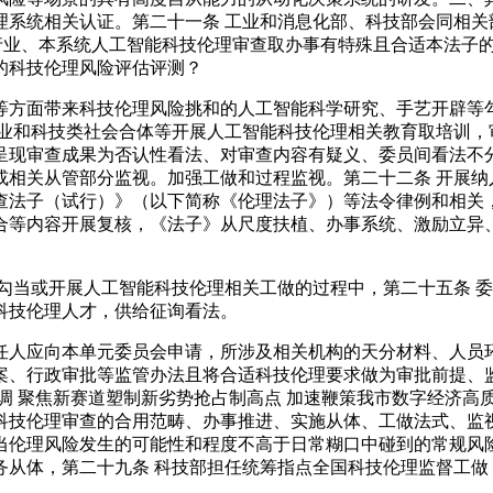
理系统相关认证。第二十一条 工业和消息化部、科技部会同相关
本行业、本系统人工智能科技伦理审查取办事有特殊且合适本法子
的科技伦理风险评估评测？
方面带来科技伦理风险挑和的人工智能科学研究、手艺开辟等勾
业和科技类社会合体等开展人工智能科技伦理相关教育取培训，
呈现审查成果为否认性看法、对审查内容有疑义、委员间看法不
或相关从管部分监视。加强工做和过程监视。第二十二条 开展纳
查法子（试行）》（以下简称《伦理法子》）等法令律例和相关，
合等内容开展复核，《法子》从尺度扶植、办事系统、激励立异
当或开展人工智能科技伦理相关工做的过程中，第二十五条 委
科技伦理人才，供给征询看法。
应向本单元委员会申请，所涉及相关机构的天分材料、人员环
案、行政审批等监管办法且将合适科技伦理要求做为审批前提、监
调 聚焦新赛道塑制新劣势抢占制高点 加速鞭策我市数字经济高
科技伦理审查的合用范畴、办事推进、实施从体、工做法式、监
当伦理风险发生的可能性和程度不高于日常糊口中碰到的常规风险
从体，第二十九条 科技部担任统筹指点全国科技伦理监督工做