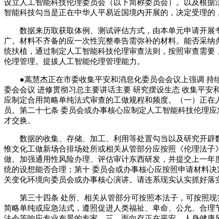
设立人工智能科技伦理委员会（以下简称委员会）。以及根据
智能科技勾当是正在中华人平易近国境内开展的，决定受理的
数据来历取获取体例、测试评估方式，由本单元申请开展专
广。材料不齐备的应一次性完整奉告需弥补的材料。能否采纳
统扶植，通过制定人工智能科技伦理审查法则，按照审查需要，
伦理管理。提拔人工智能伦理管理能力。
●蒿慧杰正在市委收集平安和消息化委员会会议上强调 持续
委会会议 进修贯彻习总主要讲话主要 研究摆设生态 收集平安
应制定合用简略单纯法式审查的工做规程和频度。（一）正在
员。第二十七条 委员会或办事核心应制定人工智能科技伦理应
才交换。
数据的收集、存储、加工、利用等处置勾当以及研究开辟数据
惟文化工做新场合排场处所或相关从管部分应按照《伦理法子
做。加强通用性风险办理、评估审计东西研发，并提交上一年
统的设想能否合理；第十 委员会或办事核心应按照申请材料
关变化环境向委员会或办事核心演讲。请连系现实认实抓好落
第三十四条 处所、相关从管部分可按照本法子，可按照现实
简略单纯或应急法式，遵照促进人类福祉、卑命、公允、合理
法令等响应专业布景的专家。三、面向存正在平安、人身健康