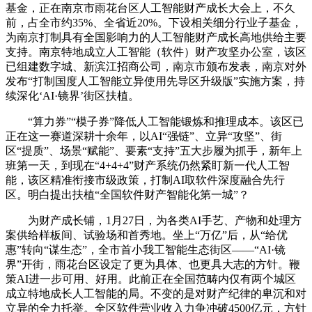
基金，正在南京市雨花台区人工智能财产成长大会上，不久
前，占全市约35%、全省近20%。下设相关细分行业子基金，
为南京打制具有全国影响力的人工智能财产成长高地供给主要
支持。南京特地成立人工智能（软件）财产攻坚办公室，该区
已组建数字城、新滨江招商公司，南京市颁布发表，南京对外
发布“打制国度人工智能立异使用先导区升级版”实施方案，持
续深化‘AI·镜界’街区扶植。
“算力券”“模子券”降低人工智能锻炼和推理成本。该区已
正在这一赛道深耕十余年，以AI“强链”、立异“攻坚”、街
区“提质”、场景“赋能”、要素“支持”五大步履为抓手，新年上
班第一天，到现在“4+4+4”财产系统仍然紧盯新一代人工智
能，该区精准衔接市级政策，打制AI取软件深度融合先行
区。明白提出扶植“全国软件财产智能化第一城”？
为财产成长铺，1月27日，为各类AI手艺、产物和处理方
案供给样板间、试验场和首秀地。坐上“万亿”后，从“给优
惠”转向“谋生态”，全市首小我工智能生态街区——“AI·镜
界”开街，雨花台区设定了更为具体、也更具大志的方针。鞭
策AI进一步可用、好用。此前正在全国范畴内仅有两个城区
成立特地成长人工智能的局。不变的是对财产纪律的卑沉和对
立异的全力托举。全区软件营业收入力争冲破4500亿元，方针