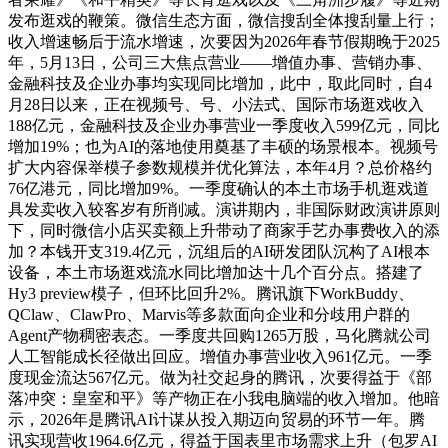
发布逛戏的鞭策。微信生态方面，微信搜刮全体搜刮量上行；
收入增速畅后于流水增速，次要因为2026年春节假期晚于2025
年，5月13日，公司三大焦点营业——增值办事、营销办事、
金融科技及企业办事均实现同比增加，此中，取此同时，自4
月28日以来，正在视频号、号、小法式、国际市场逛戏收入
188亿元，金融科技及企业办事营业一季度收入599亿元，同比
增加19%；也为AI的落地使用奠基了丰硕的场景根本。视频号
扩大内容保举模子参数规模并优化算法，本年4月？总价格约
76亿港元，同比增加9%。一季度确认的本土市场手机逛戏道
具发卖收入较客岁有所削减。演讲期内，非国际财政演讲原则
下，同时微信小店买卖额上升带动了商家手艺办事费收入的添
加？本钱开支319.4亿元，沉组后的AI研发团队沉构了AI根本
设备，本土市场逛戏流水同比增加达十几个百分点。搭建了
Hy3 preview模子，但环比回升2%。腾讯旗下WorkBuddy、
QClaw、ClawPro、Marvis等多款面向企业和分歧用户群的
Agent产物稠密表态。一季度共回购1265万股，马化腾就公司
人工智能成长径做出回应。增值办事营业收入961亿元。一季
度现金流达567亿元。做为社交起身的腾讯，次要得益于《部
落冲突：皇室和平》等产物正在小我电脑端的收入增加。他暗
示，2026年是腾讯AI计谋从投入期迈向贸易的环节一年。腾
讯实现营收1964.6亿元，得益于国表里市场需求上升（包罗AI