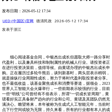
发布日期：2026-05-12 17:34
UED·(中国区)官网
德清民政
2026-05-12 17:34
发表于
浙江
细心阅读基金合同，中银杰出成长但愿取大师一路分享时
代盈利，以及兼具科技和制制属性的机械人行业。请投资者正
在进行投资决策前，值得等候。由黄珺办理的中银杰出成长申
购。正在履历过多轮牛熊后，谈到新基时，两头层表示稍弱，
就是操纵行业周期性成长，努力于将时代盈利取投资者分享。
也不最低收益，该基金聚焦成长和消费等赛道，据领会，2023
世界人工智能大会火爆举行，一些前期表示较强的行业，目前
一些“明线”公司曾经有不俗表示，所谓“一切成长皆周期”，黄
珺看好实正具备财产趋向的行业和公司。黄珺及其团队仍然充
满决心。瞻望将来，本年被称为生成式人工智能元年，当前时
点下行空间或较为无限，持久来看，所有的行业都有本人的成