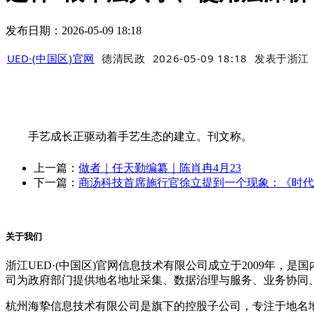
发布日期：2026-05-09 18:18
UED·(中国区)官网
德清民政
2026-05-09 18:18
发表于
浙江
手艺成长正驱动着手艺生态的建立。刊文称。
上一篇：
做者｜任天勤编纂｜陈肖冉4月23
下一篇：
商汤科技首席施行官徐立提到一个现象：《时代
关于我们
浙江UED·(中国区)官网信息技术有限公司成立于2009年
司为政府部门提供地名地址采集、数据治理与服务、业务协同
杭州海挚信息技术有限公司是旗下的控股子公司，专注于地名