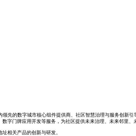
，是国内领先的数字城市核心组件提供商、社区智慧治理与服务创
、数字门牌应用开发等服务，为社区提供未来治理、未来邻里、
地址相关产品的创新与研发。