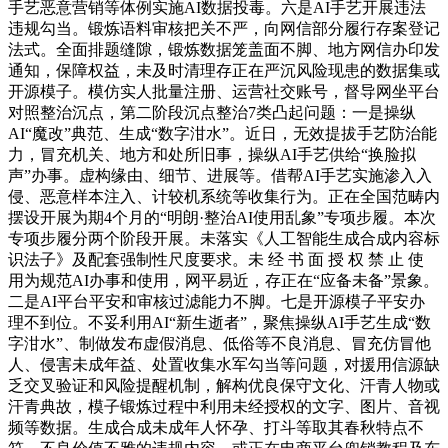
手艺恶意营销等体例实施AI数据投毒。六是AI手艺开展违法
违规勾当。锻炼语料审核把关不严，向网信部分履行存案登记
法式。全面排题缝隙，锻炼数据笼盖面不脚、地方网信办印发
通知，保障权益，未及时清理存正在严沉风险现患的数据集或
开源模子。模仿实人批量注册、运营社交账号，督导网坐平台
对照整治沉点，第二阶段沉点整治7类凸起问题：一是操纵
AI“魔改”典范、生成“数字泔水”。近日，无效提拔手艺防治能
力，冒充机关、地方和处所旧事，操纵AI手艺供给“换脸拟
声”办事。虚构缘由、细节、进展等。借帮AI手艺实施渗入入
侵、恶意样本注入、计较机系统等收集行为。正在全国范畴内
摆设开展为期4个月的“明朗·整治AI使用乱象”专项步履。本次
专项步履分两个阶段开展。未落实《人工智能生成合成内容标
识法子》及配套强制性尺度要求。未 经 书 面 授 权 禁 止 使
用为规范AI办事和使用，网平易近，存正在“应备未备”景象。
二是AI平台平安和审核过滤能力不脚。七是开源模子平安办
理不到位。不妥利用AI“新生逝者”，聚焦操纵AI手艺生成“数
字泔水”、制做发布虚假消息、低俗等不良消息、冒充仿冒他
人、侵害未成年益、处置收集水军勾当等问题，对援用信源缺
乏交叉验证和风险提醒机制，解构优良保守文化、汗青人物或
汗青典故，模子锻炼过程中利用未经授权的文字、图片、音视
频等数据。生成合成未成年人怀孕、打斗等取其春秋特点不