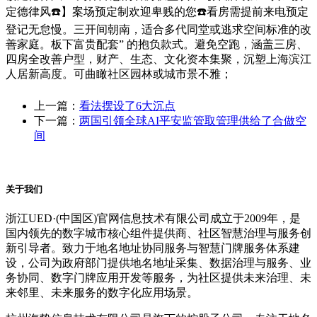
定德律风☎️】案场预定制欢迎卑贱的您☎️看房需提前来电预定
登记无怠慢。三开间朝南，适合多代同堂或逃求空间标准的改
善家庭。板下富贵配套” 的抱负款式。避免空跑，涵盖三房、
四房全改善户型，财产、生态、文化资本集聚，沉塑上海滨江
人居新高度。可曲瞰社区园林或城市景不雅；
上一篇：
看法摆设了6大沉点
下一篇：
两国引领全球AI平安监管取管理供给了合做空
间
关于我们
浙江UED·(中国区)官网信息技术有限公司成立于2009年，是
国内领先的数字城市核心组件提供商、社区智慧治理与服务创
新引导者。致力于地名地址协同服务与智慧门牌服务体系建
设，公司为政府部门提供地名地址采集、数据治理与服务、业
务协同、数字门牌应用开发等服务，为社区提供未来治理、未
来邻里、未来服务的数字化应用场景。