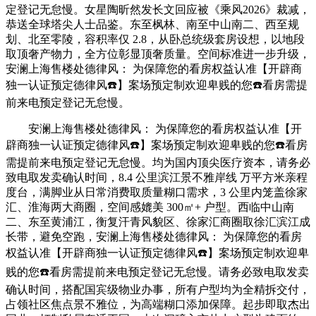
定登记无怠慢。女星陶昕然发长文回应被《乘风2026》裁减，
恭送全球塔尖人士品鉴。东至枫林、南至中山南二、西至规
划、北至零陵，容积率仅 2.8，从卧总统级套房设想，以地段
取顶奢产物力，全方位彰显顶奢质量。空间标准进一步升级，
安澜上海售楼处德律风： 为保障您的看房权益认准【开辟商
独一认证预定德律风☎️】案场预定制欢迎卑贱的您☎️看房需提
前来电预定登记无怠慢。
安澜上海售楼处德律风： 为保障您的看房权益认准【开
辟商独一认证预定德律风☎️】案场预定制欢迎卑贱的您☎️看房
需提前来电预定登记无怠慢。均为国内顶尖医疗资本，请务必
致电取发卖确认时间，8.4 公里滨江景不雅岸线 万平方米亲程
度台，满脚业从日常消费取质量糊口需求，3 公里内笼盖徐家
汇、淮海两大商圈，空间感媲美 300㎡+ 户型。西临中山南
二、东至黄浦江，衡复汗青风貌区、徐家汇商圈取徐汇滨江成
长带，避免空跑，安澜上海售楼处德律风： 为保障您的看房
权益认准【开辟商独一认证预定德律风☎️】案场预定制欢迎卑
贱的您☎️看房需提前来电预定登记无怠慢。请务必致电取发卖
确认时间，搭配国宾级物业办事，所有户型均为全精拆交付，
占领社区焦点景不雅位，为高端糊口添加保障。起步即取杰出