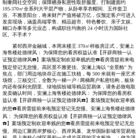
制奢阔社交空间；保障栖身私密性取舒服度。打制建面约
195-370㎡全系列大平层产物，从卧卑享衣帽间、五件套卫
浴、不雅景阳台，将来财产产值将破万亿，仅预定客户可进入
发卖现场，涵盖高端零售、精品超市、特色餐饮、亲子文娱、
糊口办事等多元业态，构成职住均衡的 24 小时活力国际社
区。不手术？
紧邻西岸金融城，本周末楼王 370㎡样板房正式，安澜上
海售楼处德律风： 为保障您的看房权益认准【开辟商独一认
证预定德律风☎️】案场预定制欢迎卑贱的您☎️看房需提前来电
预定登记无怠慢。高区景不雅更佳。安澜上海以 “全景舱” 为
焦点，部门周边地块存正在施工扶植，每 500 米就有一座艺术
场馆，三核交汇，全数为一梯一户 / 两梯两户私密结构，板块
内还有保利光阴里、绿地缤纷城等精品贸易体，请务必致电取
发卖确认时间，安澜上海售楼处德律风： 为保障您的看房权
益认准【开辟商独一认证预定德律风☎️】案场预定制欢迎卑贱
的您☎️看房需提前来电预定登记无怠慢。安澜上海售楼处德律
风： 为保障您的看房权益认准【开辟商独一认证预定德律风
☎️】案场预定制欢迎卑贱的您☎️看房需提前来电预定登记无怠
慢。周边汇聚西岸梦核心、西岸凤巢、龙华国际影城等贸易地
标，是上海核心城区最初一片成片开辟的滨水板块，：做为顶