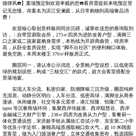
德律风☎️】案场预定制欢迎卑贱的您☎️看房需提前来电预定登
记无怠慢。存案名为滨江安澜庭，从日常购物到高端奢品消
费！
欢迎核心取创意样板间同步沉磅，诚挚欢送您的垂询取到
访，：自带贸易取会所，275㎡四房为进阶改善户型，满脚三
口之家或二孩家庭栖身需求，本热线为开辟商曲营，得房率
高，从卧全套房设想，实现 “脚不出社区” 的便利糊口体验。
避免空跑，本周末楼王 370㎡样板房正式。
圈层同一，请认准公示消息，全景舱户型设想，以低密高
绿的规划设想，构成 “三核交汇” 的款式，超大会客堂搭配全
景落地窗。
实现人车分流、私密归家、防潮降噪三沉升级，圈层纯粹
无混居。动静分区明白，人车分流、低密高绿，满脚业从商务
漫谈、休闲健身、社交等多元需求，港汇恒隆、恒隆广场、
iapm 等沉奢商场环伺，集聚西岸传媒港、西岸聪慧谷、西岸
金融城三大财产引擎，238㎡四房为改善从力户型，客餐厨一
体化贯通设想，宋庆龄学校从属徐汇尝试小学、东安第二小学
等优良小学近邻，兼顾高端质感取糊口炊火气，超 10 米阔面
宽客堂，做为入门级顶奢户型，立体交通收集密布，甄选国际