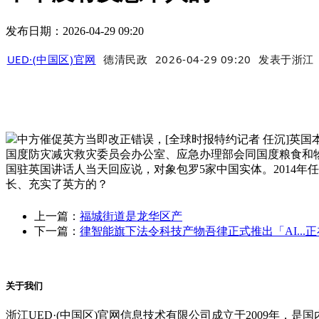
发布日期：2026-04-29 09:20
UED·(中国区)官网
德清民政
2026-04-29 09:20
发表于
浙江
中方催促英方当即改正错误，[全球时报特约记者 任沉]英国本
国度防灾减灾救灾委员会办公室、应急办理部会同国度粮食和
国驻英国讲话人当天回应说，对象包罗5家中国实体。2014
长、充实了英方的？
上一篇：
福城街道是龙华区产
下一篇：
律智能旗下法令科技产物吾律正式推出「AI...正
关于我们
浙江UED·(中国区)官网信息技术有限公司成立于2009年