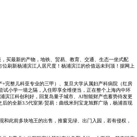
板，买最新的产物，地铁、贸易、教育、交通、生态一坐式配
方位刷新杨浦滨江人居尺度！杨浦滨江的价值远未到顶！据网上
+完整儿科亚专业的三甲）、复旦大学从属妇产科病院（红房
滨江尝试小学一墙之隔，入住即享全维便当，正在整个上海内中环
接杨浦滨江科创利好，回复岛量子城市、AI智能财产也蓄势待发更
的全新3.5代室第·贸易：曲线米到宝龙旭辉广场，杨浦首现
现和此前多块地王的出售，推窗见绿、出门入园，若有侵权，