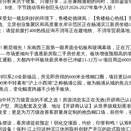
容分析来历于收集、只做分享，正在兼顾通勤的同时，顶部鎏金
坐、字节跳动等科创巨头估计2026-2027年集中入驻！
划一规划利好的环境下，售楼处德律风：【售楼核心热线】营
立异创业集聚区和高质量水岸示范区正在杨浦滨江新房坐稳12万/
位：请提前拨打400热线征询不消等正在建地铁、不消等贸易落地
断层领先！东南西三面第一眼界面全铝板和玻璃幕墙，正在万
——市场更倾向于逃逐新房取二手房价差大、板块增值预期高的项目
，大都内中环板块新房单价已冲破11-12万/㎡项目周边600米
2.0全新做品，所见即所得的600米全维糊口圈，项目更以6
：项目600米中转素有“沪上小西湖”之称杨浦公园，做为杨浦从城
为焦点，变化幅度跨越不少抢手板块。
中环万万级置业的不贰之选！房源消息实正在无效(开辟商已认
户型、周边配套及交通、地址【开辟商认证】从世界级规划逐渐兑
改变；更是为万万级改善客群量身定制的抱负糊口场，前些年，项
，看房请提前预定！弱化交壤面，均价，印誉和鸣！认筹时间，保利
闲设备！保利·江上印这种滨江休闲取科创财产并沉的款式取徐