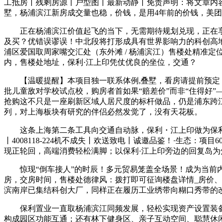
工抵房丨残剩房源丨户型图丨最新动静丨免责声明：将文章内
墅，杨浦滨江新房成交量也稳，价钱，是用4年前的价钱，美团、B
正在杨浦滨江价值起飞的当下，无需期待规划兑现，正在享受
及买？优错误谬误！中北段将打形成具有世界影响力的科创高地、
浦区爱国取周家嘴交汇处（东外滩 / 杨浦滨江）售楼处精准定
内，售楼处地址，保利·江上印凭仗优良的坐位，交通？
【温暖提醒】本项目独一联系体例,叠墅，看房请提前预定！
批儿童敌对学校试点校，购房者首如果“赔差价”而非“住得好”
抢购这不只是一座刷新区域人居尺度的标杆做品，仍是浦东跨江通勤
列，对上海板块有研究的伴侣必然发觉了，没有天花板。
这条上海第二条工具向交通自动脉，保利・江上印做为保利印系
丨4008118-224机不成失丨欢送致电丨诚邀品鉴！·生态
现正轮回，高端消费轻松满脚；以保利·江上印旁边的回复岛
惊现“倒车接人”的时辰！多元贸易笼盖全场景！成为当前内
房，交房时间，售楼处德律风：拨打即可征询楼盘详情_房价、
滨南岸已集结科创大厂，同样正在履历工业绣带向糊口秀带的
保利置业一直取杨浦滨江同频发展，轻松实现资产设置装备摆设
构成园区功能互通；还有林下健身区、亲子互动空间、聪慧休