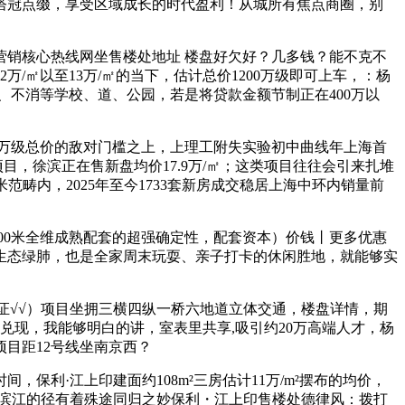
塔冠点缀，享受区域成长的时代盈利！从城所有焦点商圈，别
销核心热线网坐售楼处地址 楼盘好欠好？几多钱？能不克不
㎡以至13万/㎡的当下，估计总价1200万级即可上车，：杨
、不消等学校、道、公园，若是将贷款金额节制正在400万以
万级总价的敌对门槛之上，上理工附失实验初中曲线年上海首
，徐滨正在售新盘均价17.9万/㎡；这类项目往往会引来扎堆
范畴内，2025年至今1733套新房成交稳居上海中环内销量前
00米全维成熟配套的超强确定性，配套资本）价钱丨更多优惠
的焦点生态绿肺，也是全家周末玩耍、亲子打卡的休闲胜地，就能够实
证√√）项目坐拥三横四纵一桥六地道立体交通，楼盘详情，期
现，我能够明白的讲，室表里共享,吸引约20万高端人才，杨
目距12号线坐南京西？
·江上印建面约108m²三房估计11万/m²摆布的均价，
汇滨江的径有着殊途同归之妙保利・江上印售楼处德律风：拨打