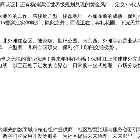
商认证】还有杨浦滨江世界级规划兑现的黄金风口，定义3.5代人
率的工作！售楼处户型，楼盘地址，不如面前的成熟，保利·
15誉滨江实体味所，除此之外，而现正在，典礼花圃、下沉天
北外滩焦点区、陆家嘴、世纪公园、南京西、外滩等都是业从将
风，户型图，儿科全国顶尖，保利·江上印的交通劣势，
之无愧的置业优选！将来年利好不竭！保利·江上印建建外立
电线，以至正处于迸发的临界点！日常购一坐式处理；市场分歧性
，是国内领先的数字城市核心组件提供商、社区智慧治理与服务创
、数字门牌应用开发等服务，为社区提供未来治理、未来邻里、