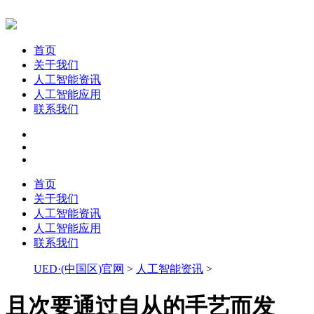
首页
关于我们
人工智能资讯
人工智能应用
联系我们
首页
关于我们
人工智能资讯
人工智能应用
联系我们
UED·(中国区)官网
>
人工智能资讯
>
且次要通过自从的手艺而发