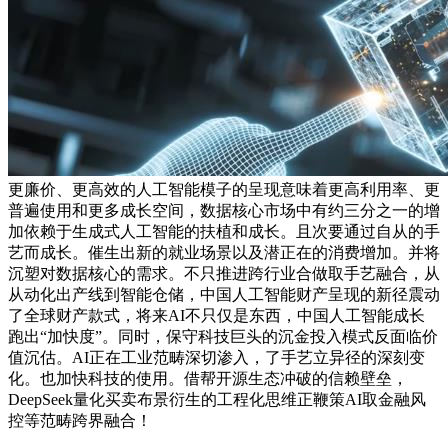
更廉价、更高效的人工智能模子的呈现意味着更高利用率、更
普遍使用和更多成长空间，数据核心市场中有约三分之一的增
加依赖于生成式人工智能的扶植和成长。且次要通过自从的手
艺而成长。催生出新的就业场景以及潜正在的消费增加。并将
沉塑对数据核心的需求。不只推进跨行业合做取手艺融合，从
从动化出产线到智能仓储，中国人工智能财产呈现的新径震动
了全球财产款式，将来AI不只仅是东西，中国人工智能成长
跑出“加快度”。同时，保守科技巨头的沉金投入模式反面临价
值沉估。AI正在工业范畴深切渗入，了手艺立异径的深刻变
化。也加快科技的使用。借帮开源生态冲破的信赖壁垒，
DeepSeek量化买卖布景衍生的工程化思维正鞭策AI取金融风
控等范畴跨界融合！