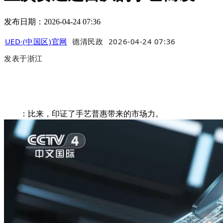
发布日期：2026-04-24 07:36
UED·(中国区)官网
德清民政
2026-04-24 07:36
发表于
浙江
：比来，印证了手艺普惠带来的市场力。