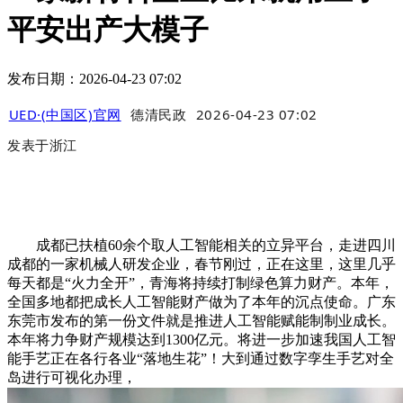
平安出产大模子
发布日期：2026-04-23 07:02
UED·(中国区)官网
德清民政
2026-04-23 07:02
发表于
浙江
成都已扶植60余个取人工智能相关的立异平台，走进四川
成都的一家机械人研发企业，春节刚过，正在这里，这里几乎
每天都是“火力全开”，青海将持续打制绿色算力财产。本年，
全国多地都把成长人工智能财产做为了本年的沉点使命。广东
东莞市发布的第一份文件就是推进人工智能赋能制制业成长。
本年将力争财产规模达到1300亿元。将进一步加速我国人工智
能手艺正在各行各业“落地生花”！大到通过数字孪生手艺对全
岛进行可视化办理，