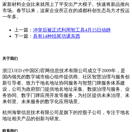
家新材料企业比来就用上了平安出产大模子。快速将新品推向
市场。春节以来，这家企业所正在的成都科创生态岛方才投运
一年多。
上一篇：
冲突后被正式利用智工具4月15日动静
下一篇：
具有14种结尾功课东西
关于我们
浙江UED·(中国区)官网信息技术有限公司成立于2009年，是
国内领先的数字城市核心组件提供商、社区智慧治理与服务创
新引导者。致力于地名地址协同服务与智慧门牌服务体系建
设，公司为政府部门提供地名地址采集、数据治理与服务、业
务协同、数字门牌应用开发等服务，为社区提供未来治理、未
来邻里、未来服务的数字化应用场景。
杭州海挚信息技术有限公司是旗下的控股子公司，专注于地名
地址相关产品的创新与研发。
联系我们