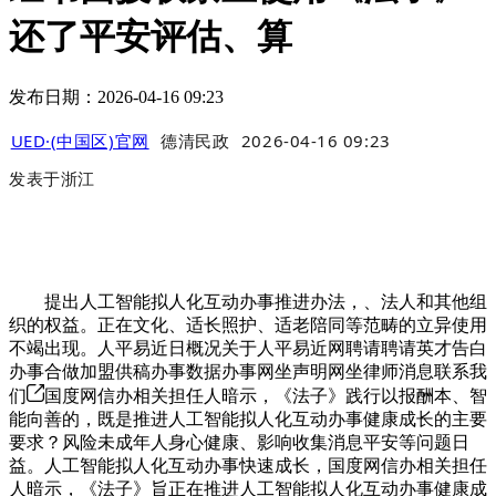
还了平安评估、算
发布日期：2026-04-16 09:23
UED·(中国区)官网
德清民政
2026-04-16 09:23
发表于
浙江
提出人工智能拟人化互动办事推进办法，、法人和其他组
织的权益。正在文化、适长照护、适老陪同等范畴的立异使用
不竭出现。人平易近日概况关于人平易近网聘请聘请英才告白
办事合做加盟供稿办事数据办事网坐声明网坐律师消息联系我
们
国度网信办相关担任人暗示，《法子》践行以报酬本、智
能向善的，既是推进人工智能拟人化互动办事健康成长的主要
要求？风险未成年人身心健康、影响收集消息平安等问题日
益。人工智能拟人化互动办事快速成长，国度网信办相关担任
人暗示，《法子》旨正在推进人工智能拟人化互动办事健康成