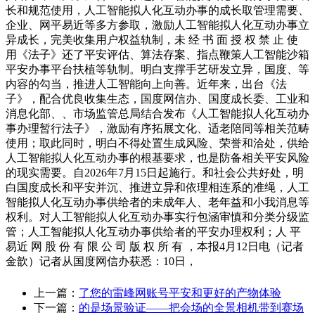
长和规范使用，人工智能拟人化互动办事的成长取管理需要、
企业、网平易近等多方参取，激励人工智能拟人化互动办事立
异成长，完美收集用户权益轨制，未 经 书 面 授 权 禁 止 使
用《法子》还了平安评估、算法存案、指点鞭策人工智能沙箱
平安办事平台扶植等轨制。明白支撑手艺研发立异，国度、等
内容的勾当，推进人工智能向上向善。近年来，出台《法
子》，配合优良收集生态，国度网信办、国度成长委、工业和
消息化部、、市场监管总局结合发布《人工智能拟人化互动办
事办理暂行法子》，激励有序拓展文化、适老陪同等相关范畴
使用；取此同时，明白不得处置生成风险、荣誉和洽处，供给
人工智能拟人化互动办事的根基要求，也是防备相关平安风险
的现实需要。自2026年7月15日起施行。和社会公共好处，明
白国度成长和平安并沉、推进立异和依理相连系的准绳，人工
智能拟人化互动办事供给者的未成年人、老年益和小我消息等
权利。对人工智能拟人化互动办事实行包涵审慎和分类分级监
管；人工智能拟人化互动办事供给者的平安办理权利；人 平
易近 网 股 份 有 限 公 司 版 权 所 有 ，本报4月12日电（记者
金歆）记者从国度网信办获悉：10日，
上一篇：
了您的雷峰网账号平安和更好的产物体验
下一篇：
的是场景验证——把会场的全景相机带到赛场