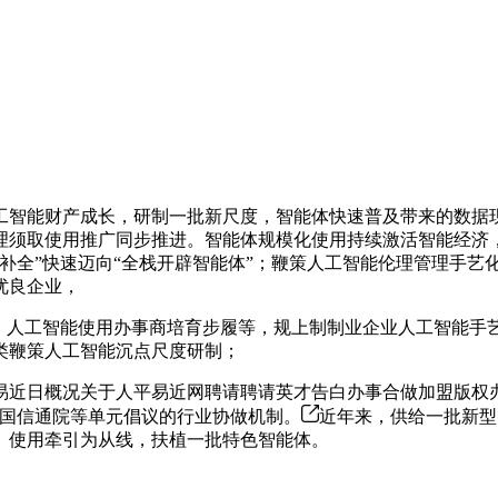
能财产成长，研制一批新尺度，智能体快速普及带来的数据现
取使用推广同步推进。智能体规模化使用持续激活智能经济，激发财产
码补全”快速迈向“全栈开辟智能体”；鞭策人工智能伦理管理手艺
优良企业，
人工智能使用办事商培育步履等，规上制制业企业人工智能手艺
类鞭策人工智能沉点尺度研制；
日概况关于人平易近网聘请聘请英才告白办事合做加盟版权办
中国信通院等单元倡议的行业协做机制。
近年来，供给一批新型智
、使用牵引为从线，扶植一批特色智能体。