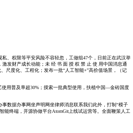
私、权限等平安风险不容轻忽，工做组47个，日前正在武汉举
成长动能；未 经 书 面 授 权 禁 止 使 用中国消息通
化、尺度化、工程化；发布一批“人工智能+”高价值场景，（记
使用普及率超30%；摸索一批典型使用，扶植中国—金砖国度
事数据办事网坐声明网坐律师消息联系我们此外，打制“模子
能终端，开源协做平台AtomGit上线试运营等。全面鞭策人工