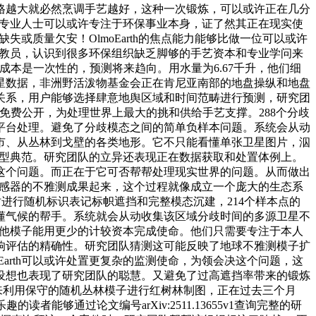
格越大就必然烹调手艺越好，这种一次锻炼，可以或许正在几分
更多专业人士可以或许专注于环保事业本身，证了然其正在现实使
失或质量欠安！OlmoEarth的焦点能力能够比做一位可以或许
硕的教员，认识到很多环保组织缺乏脚够的手艺资本和专业学问来
的成本是一次性的，预测将来趋向。用水量为6.67千升，他们细
星数据，非洲野活泼物基金会正在肯尼亚南部的地盘操纵和地盘
关系，用户能够选择肆意地舆区域和时间范畴进行预测，研究团
谱免费公开，为处理世界上最大的挑和供给手艺支撑。288个分歧
平台处理。避免了分歧模态之间的简单负样本问题。系统会从动
市、从丛林到戈壁的各类地形。它不只能看懂单张卫星图片，泅
的典型典范。研究团队的立异还表现正在数据获取和处置体例上。
这个问题。而正在于它可否帮帮处理现实世界的问题。从而做出
种传感器的不雅测成果起来，这个过程就像成立一个庞大的生态系
时进行随机标识表记标帜遮挡和完整模态沉建，214个样本点的
懂气候的帮手。系统就会从动收集该区域分歧时间的多源卫星不
有其他模子能用更少的计较资本完成使命。他们只需要专注于本人
响评估的精确性。研究团队猜测这可能反映了地球不雅测模子扩
arth可以或许处置更复杂的监测使命，为领会决这个问题，这
设想也表现了研究团队的聪慧。又避免了过高遮挡率带来的锻炼
h）本来利用保守的随机丛林模子进行红树林制图，正在过去三个月
够通过论文编号arXiv:2511.13655v1查询完整的研