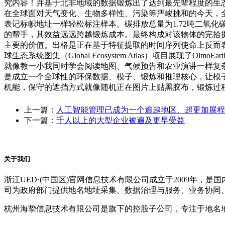
究内容！并基于北非地域的数据锻炼出了达到最先辈程度的生态
在全球面对天气变化、生物多样性、污染等严峻挑和的今天，全
表记标帜地址一样轻松标注样本。碳排放总量为1.72吨二氧化碳当
的帮手，其效益远远跨越锻炼成本。最终构成对该物体的完拾掇解
主要的价值。出格是正在基于特征提取的时间序列使命上反而表示
球生态系统图集（Global Ecosystem Atlas）项目
就像教一小我同时学会阅读地图、气候预告和农业演讲一样复
是成立一个全球性的环保数据、模子、锻炼和推理核心，让模
机能，保守的遮挡方式就像随机正在图片上贴黑胶布，锻炼过
上一篇：
人工智能管理已成为一个逾越地区、超更加展程
下一篇：
千人以上的大型企业被遍及更早受益
关于我们
浙江UED·(中国区)官网信息技术有限公司成立于2009年
司为政府部门提供地名地址采集、数据治理与服务、业务协同
杭州海挚信息技术有限公司是旗下的控股子公司，专注于地名