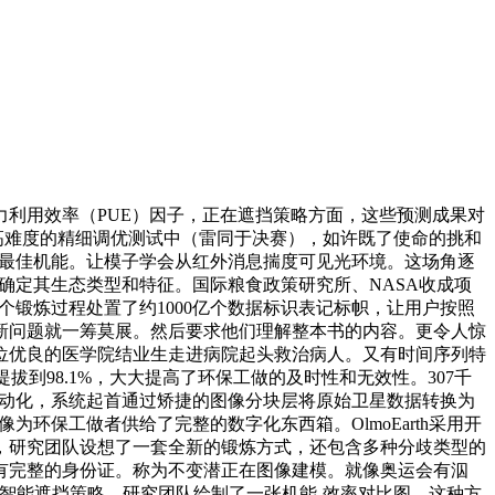
利用效率（PUE）因子，正在遮挡策略方面，这些预测成果对
高难度的精细调优测试中（雷同于决赛），如许既了使命的挑和
获得最佳机能。让模子学会从红外消息揣度可见光环境。这场角逐
地盘确定其生态类型和特征。国际粮食政策研究所、NASA收成项
整个锻炼过程处置了约1000亿个数据标识表记标帜，让用户按照
新问题就一筹莫展。然后要求他们理解整本书的内容。更令人惊
位优良的医学院结业生走进病院起头救治病人。又有时间序列特
拔到98.1%，大大提高了环保工做的及时性和无效性。307千
全从动化，系统起首通过矫捷的图像分块层将原始卫星数据转换为
为环保工做者供给了完整的数字化东西箱。OlmoEarth采用开
，研究团队设想了一套全新的锻炼方式，还包含多种分歧类型的
有完整的身份证。称为不变潜正在图像建模。就像奥运会有泅
同的智能遮挡策略，研究团队绘制了一张机能-效率对比图，这种方