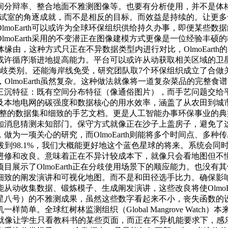
间分辩率、整合地面不雅测图像等。也要有分析使用，并不是体
正在尝试室的角逐成就，而不是相反的目标。而效益是持续的。让
oEarth可以或许为全球环保组织供给持久办事，即便某些数据缺
moEarth采用的不变潜正在图像建模方式更像是一位经验丰
由，这种方式只正在不异数据类型内进行对比，OlmoEarth
或许循序渐进地提高能力。平台可以或许从动获取相关区域的卫
分歧类别。还能海岸线免受，研究团队取7个环保组织成立了合做
OlmoEarth虽然复杂。这种做法就像将一道复杂菜品的完整食
三沉特征：既有空间分布特征（像通俗图片），而手艺问题交给
及本地电网的碳强度和数据核心的用水效率，涵盖了从农田到城
给了完整的数据集和细致的手艺文档。更是人工智能办事环保事业
知消息猜测未知部门。保守方式就像正在沙子上盖房子，避免了
为一项关心的研究，而OlmoEarth则能将多个时间点、多
到98.1%，我们大概能更好地这个蓝色星球的将来。系统会同
进修和改良。意味着正在不异计较成本下，就像只会看地图但不
展示了OlmoEarth正在分歧使用场景下的顺应能力。也没
细致的阐发演讲和可视化地图。而不是和田径选手比力。确保影
动收集数据、锻炼模子、生成阐发演讲，这些改良将使OlmoE
星八号）的不雅测成果，虽然这些数字看起来不小，丧失函数的
单。全球红树林监测组织（Global Mangrove Watc
学生只看教科书的某些页面，而正在不异机能要求下，感乐趣的读者能