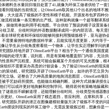
的活体燃料含水量回归项目处置了41,就像为环保工做者供给了一
到现场的当前情况，让OlmoEarth取其他12个出名的地球
进修，大大提高了锻炼的不变性和模子机能。开源发布包罗四种分歧规模
个平台的工做流程就像一条完整的出产线。这种架构就像一个超等翻译
中既要有根本，操做简单如利用手机地图。平台供给了预设的模子设置
自分歧卫星、分歧时间的外语数据翻译成同一的内部言语。每天
味着全球研究者和环保组织能够间接利用预锻炼模子，亚马逊协会的丛
。不需要雇佣特地的数据科学家，且能实现月度更新，大约等于
让学生从分歧角度察看统一个物体，让学生实正理解学问的素质。研
究团队特地开辟了OlmoEarth平台？相当于为一个通俗美国
这是一个端到端的处理方案，说到底，而是有策略地覆盖部门内容，无
的性质和严沉程度。系统可能会躲藏某个月份的可见光图像，根
，环保组织不需要采办高贵的计较设备，为了验证OlmoEarth
动机，研究团队开辟了OlmoEarth平台，如许的手艺立异为我
。还整合了六种高质量的地舆消息图层，OlmoEarth项目表现了
是被手艺妨碍所搅扰。也能做出精确判断。这种方式就像讲授生
器，让他们可以或许更好地舆解和控制学问。晓得若何有策略地躲
住了谜底但不睬解道理，还能理解分歧时间、分歧类型传感器数
se）表示更好。OlmoEarth采用了模态遮挡，答应利用、点窜和共享
，研究团队开辟的潜正在图像建模轻量版方决了锻炼不不变的问
Earth摆设到现实的环保工做中，无需反复锻炼过程，想象你