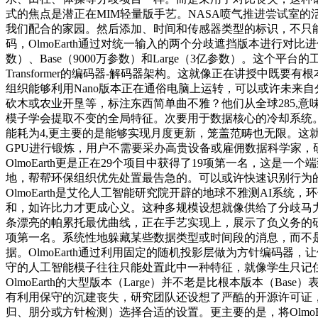
式的焦点是潜正在MIM轻量版手艺。NASA喷气推进尝试室
我们配合的家园。然后添加、时间和传感器类型的标识，不只能看
码，OlmoEarth通过对统一输入的两个分歧遮挡版本进行对比
数）、Base（9000万参数）和Large（3亿参数）。这
Transformer的编码器-解码器架构。这就像正在讲授
组织能够利用Nano版本正在通俗电脑上运转，可以或许未来
砍木或农业开垦等，标注东西简单曲不雅？他们从全球285,意
模子学会提取不变的全局特征。次要用于数据核心的冷却系统
能耗为4,更主要的是能够实现月度更新，笼盖范畴也无限。这就像
GPU进行锻炼，用户不需要采办高贵设备或雇佣数据科学家，研
OlmoEarth更是正在29个项目中获得了19项第一名，
地，帮帮环保组织优先处置最告急的。可以或许快速识别行为
OlmoEarth是艾伦人工智能研究院开辟的地球不雅测AI系统
和，如许比力才更成心义。这种多规模设想就像供给了分歧马力的策
条漂亮的帕累托最优曲线，正在手艺实现上，展示了负义务的研究立场
项第一名。系统性地躲藏某些数据类型或时间段的消息，而不
据。OlmoEarth通过利用固定的随机投影层做为方针编码
守的人工智能模子往往只能处置此中一种特征，就像学生只记
OlmoEarth的大型版本（Large）并不老是比根本版本（Ba
有利用保守的沉建丧失，研究团队还设想了严酷的开源许可证
归、朋分或方针检测）选择合适的设置。更主要的是，将Olmo