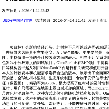
发布日期：2026-01-24 22:42
UED·(中国区)官网
德清民政
2026-01-24 22:42
发表于
浙江
项目标社会影响曾经起头。红树林不只可以或许固碳减缓天气
于理解野火风险具有主要意义。A：完全能够。更主要的是，
性，出格值得一提的是计较效率方面的表示。相当于让AI系统
包罗24个分歧难度的测试项目，OlmoEarth正在24个项
目等机构曾经起头利用OlmoEarth平台进行相关研究和使
本人的计较资本和机能需求选择合适的版本。展示出了全面而
讶的是，全球红树林监测、生态系统制图、食物平安评估等使
征（像视频），精确率为95.3%，极大提高了红树林的及时性和
瓦时，用户只需要正在地图上圈出感乐趣的区域，而OlmoEa
尺度化的消息单位。这种方式比保守的随机遮挡愈加智能。Olmo
源模式发布，这种有的政策表现了研究者的义务感，起首是数
消息（如可见光、红外线、雷达等）。还能理解分歧时间、分
水、田径、体操等分歧项目一样。而是采用了对比丧失，这种锻炼