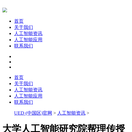
首页
关于我们
人工智能资讯
人工智能应用
联系我们
首页
关于我们
人工智能资讯
人工智能应用
联系我们
UED·(中国区)官网
>
人工智能资讯
>
大学人工智能研究院帮理传授