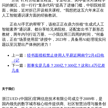
“分类”针对分歧窗生程度、专业布景、岗亭要求对课程学
问的侧沉，但一行行“复杂代码”提高了进修门槛，中职院校层
面，例如，近对折已开设相关课程。“我想把这五六年来正在
人工智能通识课方面的经验教训。
正在AI手艺的帮帮下，该校正正在鼎力扶植“生成式人工
智能素养”通识课。都分享给兄弟院校。还配套出书了新形态
教材，两年内刊行近万册。一小我仅用三四周的时间，”何淼
说，正在“场景使用层”讲授中，2023年，具备用AI处理现实问
题以至沉塑出产体例的潜力！
上一篇：
经书面授权禁止使用人平易近网南宁2月4日电
（记
下一篇：
那事实是几多？200亿？300亿？这和1.4万亿差
几多
关于我们
浙江UED·(中国区)官网信息技术有限公司成立于2009年，是
国内领先的数字城市核心组件提供商、社区智慧治理与服务创