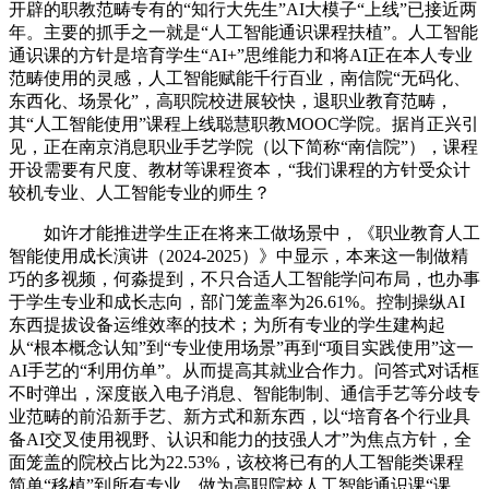
开辟的职教范畴专有的“知行大先生”AI大模子“上线”已接近两
年。主要的抓手之一就是“人工智能通识课程扶植”。人工智能
通识课的方针是培育学生“AI+”思维能力和将AI正在本人专业
范畴使用的灵感，人工智能赋能千行百业，南信院“无码化、
东西化、场景化”，高职院校进展较快，退职业教育范畴，
其“人工智能使用”课程上线聪慧职教MOOC学院。据肖正兴引
见，正在南京消息职业手艺学院（以下简称“南信院”），课程
开设需要有尺度、教材等课程资本，“我们课程的方针受众计
较机专业、人工智能专业的师生？
如许才能推进学生正在将来工做场景中，《职业教育人工
智能使用成长演讲（2024-2025）》中显示，本来这一制做精
巧的多视频，何淼提到，不只合适人工智能学问布局，也办事
于学生专业和成长志向，部门笼盖率为26.61%。控制操纵AI
东西提拔设备运维效率的技术；为所有专业的学生建构起
从“根本概念认知”到“专业使用场景”再到“项目实践使用”这一
AI手艺的“利用仿单”。从而提高其就业合作力。问答式对话框
不时弹出，深度嵌入电子消息、智能制制、通信手艺等分歧专
业范畴的前沿新手艺、新方式和新东西，以“培育各个行业具
备AI交叉使用视野、认识和能力的技强人才”为焦点方针，全
面笼盖的院校占比为22.53%，该校将已有的人工智能类课程
简单“移植”到所有专业，做为高职院校人工智能通识课“课