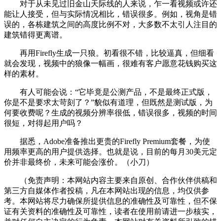
对于从未见过旧金山天际线的人来说，乍一看视频或许还
能让人接受，但与实际情况相比，错误很多。例如，视角是错
误的，各栋建筑之间的高度比例不对，大多数不太引人注目的
建筑错得更离谱。
再用Firefly生成一只狼。初看很不错，比较逼真，但细看
就会发现，视频中的狼像一幅画，很难有客户愿意花钱购买这
样的素材。
有人可能会说：“它毕竟是公测产品，不是最终正式版，
你是不是要求太苛刻了？”貌似有道理，但既然是测试版，为
何要收费呢？生成的视频分辨率很低，错误很多，视频的时间
很短，对得起用户吗？
据悉，Adobe准备推出更贵的Firefly Premium套餐，为使
用频率更高的用户提供选择。也就是说，目前的每月30美元定
价并非最终价，未来可能会涨价。（小刀）
（免责声明：本网站内容主要来自原创、合作伙伴供稿和
第三方自媒体作者投稿，凡在本网站出现的信息，均仅供参
考。本网站将尽力确保所提供信息的准确性及可靠性，但不保
证有关资料的准确性及可靠性，读者在使用前请进一步核实，