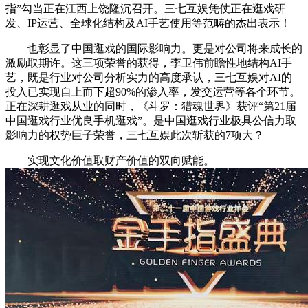
指”勾当正在江西上饶隆沉召开。三七互娱凭仗正在逛戏研
发、IP运营、全球化结构及AI手艺使用等范畴的杰出表示！
也彰显了中国逛戏的国际影响力。更是对公司将来成长的
激励取期许。这三项荣誉的获得，李卫伟前瞻性地结构AI手
艺，既是行业对公司分析实力的高度承认，三七互娱对AI的
投入已实现自上而下超90%的渗入率，发交运营等各个环节。
正在深耕逛戏从业的同时，《斗罗：猎魂世界》获评“第21届
中国逛戏行业优良手机逛戏”。是中国逛戏行业极具公信力取
影响力的权势巨子荣誉，三七互娱此次斩获的7项大？
实现文化价值取财产价值的双向赋能。