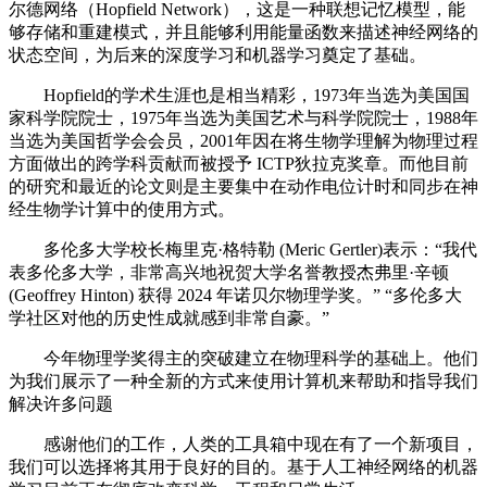
尔德网络（Hopfield Network），这是一种联想记忆模型，能
够存储和重建模式，并且能够利用能量函数来描述神经网络的
状态空间，为后来的深度学习和机器学习奠定了基础。
Hopfield的学术生涯也是相当精彩，1973年当选为美国国
家科学院院士，1975年当选为美国艺术与科学院院士，1988年
当选为美国哲学会会员，2001年因在将生物学理解为物理过程
方面做出的跨学科贡献而被授予 ICTP狄拉克奖章。而他目前
的研究和最近的论文则是主要集中在动作电位计时和同步在神
经生物学计算中的使用方式。
多伦多大学校长梅里克·格特勒 (Meric Gertler)表示：“我代
表多伦多大学，非常高兴地祝贺大学名誉教授杰弗里·辛顿
(Geoffrey Hinton) 获得 2024 年诺贝尔物理学奖。” “多伦多大
学社区对他的历史性成就感到非常自豪。”
今年物理学奖得主的突破建立在物理科学的基础上。他们
为我们展示了一种全新的方式来使用计算机来帮助和指导我们
解决许多问题
感谢他们的工作，人类的工具箱中现在有了一个新项目，
我们可以选择将其用于良好的目的。基于人工神经网络的机器