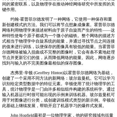
间的紧密联系，以及物理学在推动神经网络研究中所发挥的关
键作用。
约翰·霍普菲尔德发明了一种网络，它使用一种保存和重
新创建模式的方法。我们可以将节点想象成像素。霍普菲尔德
网络利用物理学来描述材料由于原子自旋而产生的特性——这
种特性使每个原子都成为一个微小的磁铁。整个网络的描述方
式相当于物理学中自旋系统的能量，并通过寻找节点之间连接
的值来进行训练，以便保存的图像具有较低的能量。当霍普菲
尔德网络被输入扭曲或不完整的图像时，它会有条不紊地处理
节点并更新它们的值，从而降低网络的能量。因此，网络逐步
找到与输入的不完美图像最相似的保存图像。
杰弗里·辛顿 (Geoffrey Hinton)以霍普菲尔德网络为基础，
创建了一个采用不同方法的新网络：玻尔兹曼机。它可以学习
识别给定类型数据中的特征元素。辛顿使用了统计物理学的工
具，统计物理学是一门由许多相似组件构建的系统科学。通过
输入机器运行时很可能出现的示例来训练机器。玻尔兹曼机可
用于对图像进行分类，或创建训练模式类型的新示例。辛顿在
此基础上继续发展，帮助开启了机器学习的爆炸式发展。
John Hopfield最初是一位物理学家，他的研究领域包括量