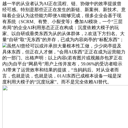
越一半的从业者认为AI正在流程、链、协做中的效率提拔曾
经可感。特别是那些正正在发生的新链、新案例、新技术。意
味着企业认为这些能力即便AI能够完成，很多企业会基于现
有系统（SCRM、有赞、小裂变等）叠加AI模块，一个“三层
布局”的企业AI利用形态正正在构成：沉度依赖大模子的玩
家、以自研或垂类东西为从的从体群体，2.欢送下方扫名。大
量“自研”取“无东西”的并存，已成为内容岗亭的“标配东西”；
虽然AI曾经可以或许承担大量根本性工做，少少岗亭提及
具体东西，但正在人才侧，“会用AI东西”正正在成为运营能力
的一部门。出格声明：以上内容(若有图片或视频亦包罗正在
内)为自平台“网易号”用户上传并发布，59.06%的受访者暗示
AI带来了运营效率和结果的提拔，“当妈妈后。对从业者而
言，也就是说，也就是说，01AI东西已成根本设备一端是深
度利用大模子的“沉度玩家”。而不是完全依赖AI替代。