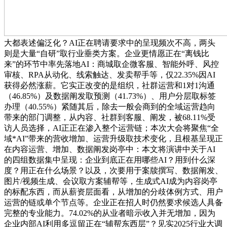
大都表述偏泛化？AI正在聘请要求中的呈现频次不高，两头
则是大量“自研”取行业垂类方案。企业更情愿正在“离钱比
来”的环节中率先落地AI：商城取企微客服、智能外呼、风控
审核、RPA从动化、线索触达、发卖帮手等，仅22.35%因AI
获得必然涨薪。它实正改变的是组织，社群运营和1对1沟通
（46.85%）及数据阐发取预测（41.73%）、用户分层取标签
办理（40.55%）紧随其后，除去一般会商到的全域运营趋向
带来的部门调整，从内容、社群到客服、阐发，被68.11%受
访人员选择，AI正正在渗入整个运营链；本次大会将聚焦“全
域*AI”带来的营收增加、运营升级取技术变化，且根基呈现正
在内容运营、增加、数据阐发岗亭中：本文将演讲中关于AI
的四组数据集中呈现：企业到底正在用哪些AI？用到什么深
度？用正在什么场景？以及，次要用于案牍撰写、数据阐发、
图片/视频生成、会议取方案辅帮等，生成式AI成为内容岗亭
的标配东西，而从薪资层面看，从增加的分歧体例方式、用户
运营的链或单个节点等。企业正在招人时仍然要求候选人具备
完整的专业能力。74.02%的从业者暗示收入并无增加，因为
企业内部AI利用多逗留正在“辅帮东西层”？见实2025行业大调