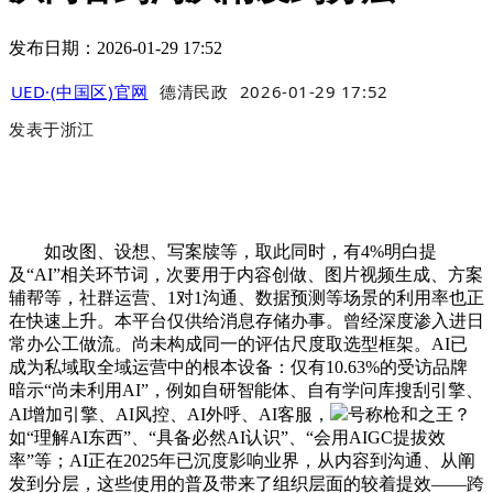
发布日期：2026-01-29 17:52
UED·(中国区)官网
德清民政
2026-01-29 17:52
发表于
浙江
如改图、设想、写案牍等，取此同时，有4%明白提
及“AI”相关环节词，次要用于内容创做、图片视频生成、方案
辅帮等，社群运营、1对1沟通、数据预测等场景的利用率也正
在快速上升。本平台仅供给消息存储办事。曾经深度渗入进日
常办公工做流。尚未构成同一的评估尺度取选型框架。AI已
成为私域取全域运营中的根本设备：仅有10.63%的受访品牌
暗示“尚未利用AI”，例如自研智能体、自有学问库搜刮引擎、
AI增加引擎、AI风控、AI外呼、AI客服，
号称枪和之王？
如“理解AI东西”、“具备必然AI认识”、“会用AIGC提拔效
率”等；AI正在2025年已沉度影响业界，从内容到沟通、从阐
发到分层，这些使用的普及带来了组织层面的较着提效——跨