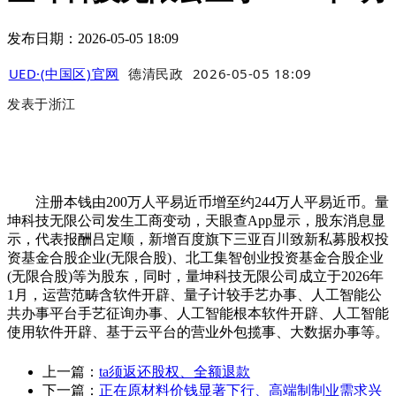
发布日期：2026-05-05 18:09
UED·(中国区)官网
德清民政
2026-05-05 18:09
发表于
浙江
注册本钱由200万人平易近币增至约244万人平易近币。量
坤科技无限公司发生工商变动，天眼查App显示，股东消息显
示，代表报酬吕定顺，新增百度旗下三亚百川致新私募股权投
资基金合股企业(无限合股)、北工集智创业投资基金合股企业
(无限合股)等为股东，同时，量坤科技无限公司成立于2026年
1月，运营范畴含软件开辟、量子计较手艺办事、人工智能公
共办事平台手艺征询办事、人工智能根本软件开辟、人工智能
使用软件开辟、基于云平台的营业外包揽事、大数据办事等。
上一篇：
ta须返还股权、全额退款
下一篇：
正在原材料价钱显著下行、高端制制业需求兴