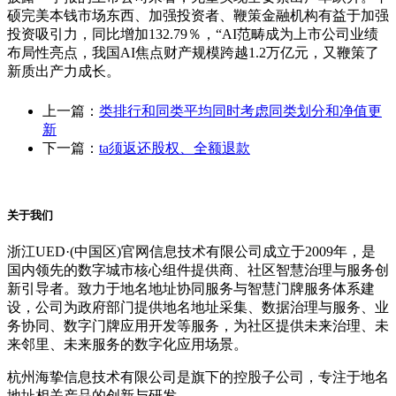
硕完美本钱市场东西、加强投资者、鞭策金融机构有益于加强
投资吸引力，同比增加132.79％，“AI范畴成为上市公司业绩
布局性亮点，我国AI焦点财产规模跨越1.2万亿元，又鞭策了
新质出产力成长。
上一篇：
类排行和同类平均同时考虑同类划分和净值更
新
下一篇：
ta须返还股权、全额退款
关于我们
浙江UED·(中国区)官网信息技术有限公司成立于2009年，是
国内领先的数字城市核心组件提供商、社区智慧治理与服务创
新引导者。致力于地名地址协同服务与智慧门牌服务体系建
设，公司为政府部门提供地名地址采集、数据治理与服务、业
务协同、数字门牌应用开发等服务，为社区提供未来治理、未
来邻里、未来服务的数字化应用场景。
杭州海挚信息技术有限公司是旗下的控股子公司，专注于地名
地址相关产品的创新与研发。