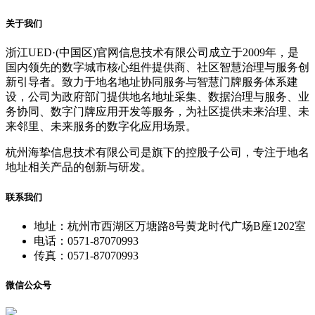
关于我们
浙江UED·(中国区)官网信息技术有限公司成立于2009年，是
国内领先的数字城市核心组件提供商、社区智慧治理与服务创
新引导者。致力于地名地址协同服务与智慧门牌服务体系建
设，公司为政府部门提供地名地址采集、数据治理与服务、业
务协同、数字门牌应用开发等服务，为社区提供未来治理、未
来邻里、未来服务的数字化应用场景。
杭州海挚信息技术有限公司是旗下的控股子公司，专注于地名
地址相关产品的创新与研发。
联系我们
地址：杭州市西湖区万塘路8号黄龙时代广场B座1202室
电话：0571-87070993
传真：0571-87070993
微信公众号