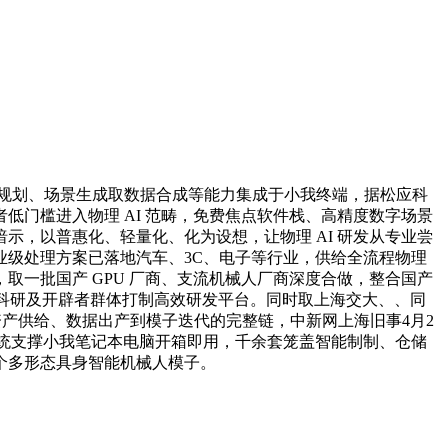
 使命规划、场景生成取数据合成等能力集成于小我终端，据松应科
门槛进入物理 AI 范畴，免费焦点软件栈、高精度数字场景
，以普惠化、轻量化、化为设想，让物理 AI 研发从专业尝
级处理方案已落地汽车、3C、电子等行业，供给全流程物理
推出，取一批国产 GPU 厂商、支流机械人厂商深度合做，整合国产
。为科研及开辟者群体打制高效研发平台。同时取上海交大、、同
产供给、数据出产到模子迭代的完整链，中新网上海旧事4月2
布。该系统支撑小我笔记本电脑开箱即用，千余套笼盖智能制制、仓储
个多形态具身智能机械人模子。