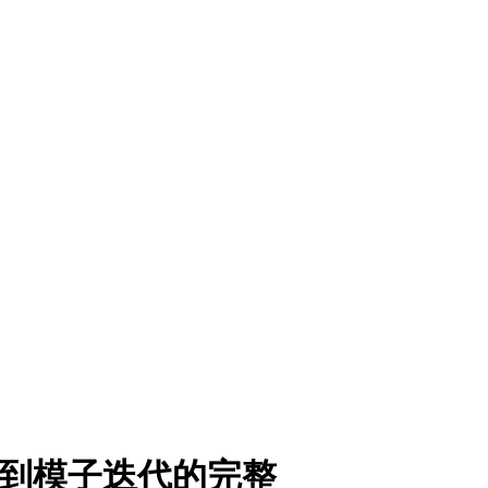
产到模子迭代的完整