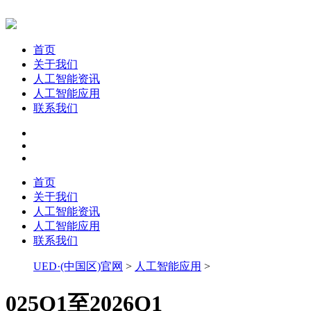
首页
关于我们
人工智能资讯
人工智能应用
联系我们
首页
关于我们
人工智能资讯
人工智能应用
联系我们
UED·(中国区)官网
>
人工智能应用
>
025Q1至2026Q1