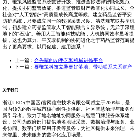
力、鞭策风险监管系统数智升级、推进查抄法律智能化规范
化、提拔协同监管效能、推进监管取财产数智化协同成长。全
社会对“人工智能+”高质量成长高度等候。建立药品监管平安
防护系统，只要成立同一的数据采集尺度、清洗规范取共享机
制，初步建立药品监管取人工智能融合立异系统，无异于深埋
地下的“石油”。善用人工智能科技赋能，人机协同效率显著提
拔，这也为算力、平安取机制的协同进化之于药品监管范畴提
出了更高要求。以用促建、建用连系！
上一篇：
合先辈的AI手艺和机械进修平台
下一篇：
要鞭策科技立异更好落地、带动联系关系财产
关于我们
浙江UED·(中国区)官网信息技术有限公司成立于2009年，是
国内领先的数字城市核心组件提供商、社区智慧治理与服务创
新引导者。致力于地名地址协同服务与智慧门牌服务体系建
设，公司为政府部门提供地名地址采集、数据治理与服务、业
务协同、数字门牌应用开发等服务，为社区提供未来治理、未
来邻里、未来服务的数字化应用场景。