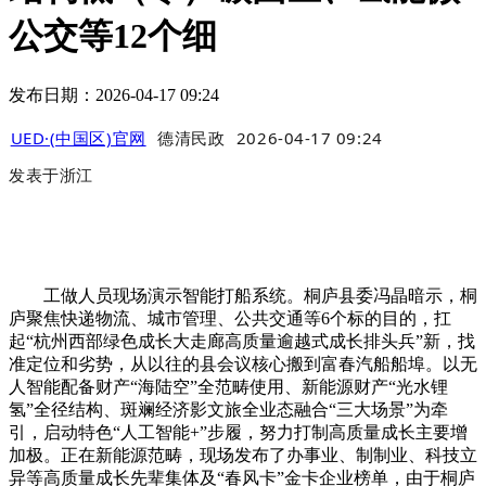
公交等12个细
发布日期：2026-04-17 09:24
UED·(中国区)官网
德清民政
2026-04-17 09:24
发表于
浙江
工做人员现场演示智能打船系统。桐庐县委冯晶暗示，桐
庐聚焦快递物流、城市管理、公共交通等6个标的目的，扛
起“杭州西部绿色成长大走廊高质量逾越式成长排头兵”新，找
准定位和劣势，从以往的县会议核心搬到富春汽船船埠。以无
人智能配备财产“海陆空”全范畴使用、新能源财产“光水锂
氢”全径结构、斑斓经济影文旅全业态融合“三大场景”为牵
引，启动特色“人工智能+”步履，努力打制高质量成长主要增
加极。正在新能源范畴，现场发布了办事业、制制业、科技立
异等高质量成长先辈集体及“春风卡”金卡企业榜单，由于桐庐