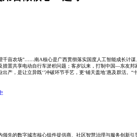
理千亩农场”……南A核心是广西贯彻落实国度人工智能成长计
及措置共享电动自行车淤积问题；客岁以来，打制中国—东友邦
出产，是让立异既‘’冲破环节手艺，更‘铺天盖地’惠及群活。“十
中
，是国内领先的数字城市核心组件提供商、社区智慧治理与服务创