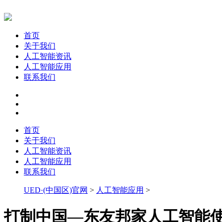
首页
关于我们
人工智能资讯
人工智能应用
联系我们
首页
关于我们
人工智能资讯
人工智能应用
联系我们
UED·(中国区)官网
>
人工智能应用
>
打制中国—东友邦家人工智能使