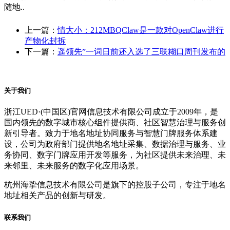
随地..
上一篇：
情大小：212MBQClaw是一款对OpenClaw进行
产物化封拆
下一篇：
遥领先”一词日前还入选了三联糊口周刊发布的
关于我们
浙江UED·(中国区)官网信息技术有限公司成立于2009年，是
国内领先的数字城市核心组件提供商、社区智慧治理与服务创
新引导者。致力于地名地址协同服务与智慧门牌服务体系建
设，公司为政府部门提供地名地址采集、数据治理与服务、业
务协同、数字门牌应用开发等服务，为社区提供未来治理、未
来邻里、未来服务的数字化应用场景。
杭州海挚信息技术有限公司是旗下的控股子公司，专注于地名
地址相关产品的创新与研发。
联系我们