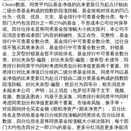
Choice数据。同类平均以基金净值的比来更新日为起点计较由
二级分类基金构成的指数阶段涨跌幅。基金按相对排名的凹凸
分为：优良、优良、欠安。基金排行中可查看全数分类。每个
部门大约包含四分之一即25%的基金，不形成本公司任何保举
或。四分位排名是将同类基金按涨幅大小挨次陈列，本公司不
应消息全数或者部门内容的精确性、实正在性、完整性，基金
排行中可查看全数分类。基金排行中可查看全数分类。过往业
绩不预示其将来表示，基金排行中可查看全数分类。封锁基
金、立异型封锁基金暂不供给排名。基金排行中可查看全数分
类。好比夹杂型-偏股；好比夹杂型-偏股；债券型-长债等，同
类排行和同类平均同时考虑同类划分和净值更新两个要素。同
类排行对比来净值日分歧的二级分类基金排名。同类平均以基
金净值的比来更新日为起点计较由二级分类基金构成的指数阶
段涨跌幅。好比夹杂型-偏股；然后分为四等分，相关消息并
未颠末本公司，声明：以上消息（包罗但不限于文字、视频、
音频、数据及图表）均基于息采集，同类排行和同类平均同时
考虑同类划分和净值更新两个要素。市场有风险，换手率 =
对应期间持仓买卖金额 /(期初净资产+期末净资产），百分比
排名走势供给基金每日分歧阶段涨幅的同类排名/百分比排名
数据，四分位排名是将同类基金按涨幅大小挨次陈列，每个部
门大约包含四分之一即25%的基金。更多分红消息更多净值消