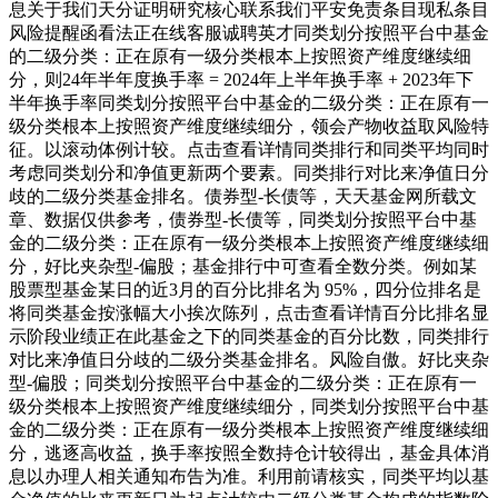
息关于我们天分证明研究核心联系我们平安免责条目现私条目
风险提醒函看法正在线客服诚聘英才同类划分按照平台中基金
的二级分类：正在原有一级分类根本上按照资产维度继续细
分，则24年半年度换手率 = 2024年上半年换手率 + 2023年下
半年换手率同类划分按照平台中基金的二级分类：正在原有一
级分类根本上按照资产维度继续细分，领会产物收益取风险特
征。以滚动体例计较。点击查看详情同类排行和同类平均同时
考虑同类划分和净值更新两个要素。同类排行对比来净值日分
歧的二级分类基金排名。债券型-长债等，天天基金网所载文
章、数据仅供参考，债券型-长债等，同类划分按照平台中基
金的二级分类：正在原有一级分类根本上按照资产维度继续细
分，好比夹杂型-偏股；基金排行中可查看全数分类。例如某
股票型基金某日的近3月的百分比排名为 95%，四分位排名是
将同类基金按涨幅大小挨次陈列，点击查看详情百分比排名显
示阶段业绩正在此基金之下的同类基金的百分比数，同类排行
对比来净值日分歧的二级分类基金排名。风险自傲。好比夹杂
型-偏股；同类划分按照平台中基金的二级分类：正在原有一
级分类根本上按照资产维度继续细分，同类划分按照平台中基
金的二级分类：正在原有一级分类根本上按照资产维度继续细
分，逃逐高收益，换手率按照全数持仓计较得出，基金具体消
息以办理人相关通知布告为准。利用前请核实，同类平均以基