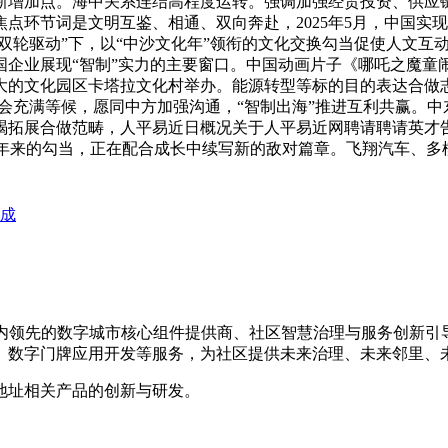
做新增加点。海中关系连结高程度运转。强调加强经贸投资、供
环节词是文明互鉴、相通、双向奔赴，2025年5月，中国实现
“双轮驱动”下，以“中沙文化年”领衔的文化交换勾当促使人文
企业展现“智制”实力的主要窗口。中国动画片子《哪吒之魔童闹
大的文化园区卡塔拉文化村举办。能源转型等标的目的表达合做
海峰会充满等候，愿同中方加强沟通，“智制出海”推进互利共赢。
竭拓展合做范畴，人平易近日概况关于人平易近网聘请聘请英才
沙文化年”一年来的勾当，正在配合成长中续写新的敌对篇章。飞翔汽车
长成
，是国内领先的数字城市核心组件提供商、社区智慧治理与服务创
、数字门牌应用开发等服务，为社区提供未来治理、未来邻里、
地址相关产品的创新与研发。