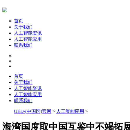
首页
关于我们
人工智能资讯
人工智能应用
联系我们
首页
关于我们
人工智能资讯
人工智能应用
联系我们
UED·(中国区)官网
>
人工智能应用
>
海湾国度取中国互鉴中不竭拓