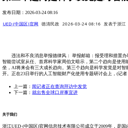
发布日期：2026-03-24 08:16
UED·(中国区)官网
德清民政
2026-03-24 08:16
发表于
浙江
违法和不良消息举报德律风： 举报邮箱：报受理和措置办理法子：8
智能尝试室从任、首席科学家周伯文暗示，第二个趋向是使用能
坐，AI将来会有三大成长趋向。第三个趋向是科学发觉是对智能的终极。
开。正在23日举行的人工智能财产化使用专题研讨会上，(记者 
上一篇：
闻记者正在查询拜访中发觉
下一篇：
就出售全球口岸事宜进
关于我们
浙江UED·(中国区)官网信息技术有限公司成立于2009年