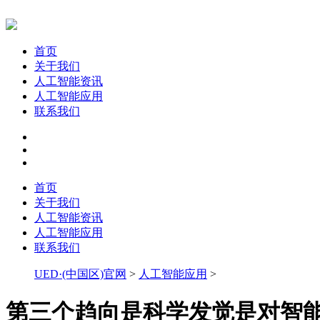
首页
关于我们
人工智能资讯
人工智能应用
联系我们
首页
关于我们
人工智能资讯
人工智能应用
联系我们
UED·(中国区)官网
>
人工智能应用
>
第三个趋向是科学发觉是对智