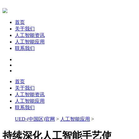
首页
关于我们
人工智能资讯
人工智能应用
联系我们
首页
关于我们
人工智能资讯
人工智能应用
联系我们
UED·(中国区)官网
>
人工智能应用
>
持续深化人工智能手艺使