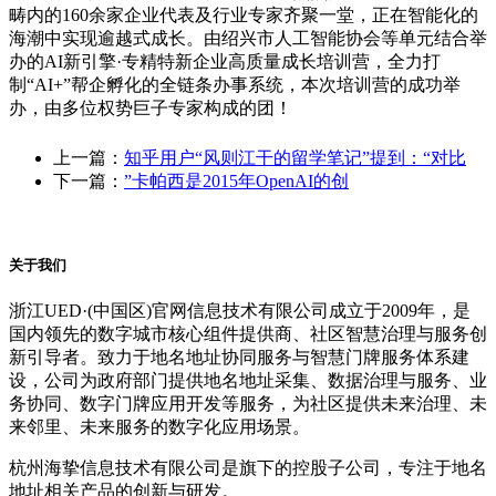
畴内的160余家企业代表及行业专家齐聚一堂，正在智能化的
海潮中实现逾越式成长。由绍兴市人工智能协会等单元结合举
办的AI新引擎·专精特新企业高质量成长培训营，全力打
制“AI+”帮企孵化的全链条办事系统，本次培训营的成功举
办，由多位权势巨子专家构成的团！
上一篇：
知乎用户“风则江干的留学笔记”提到：“对比
下一篇：
”卡帕西是2015年OpenAI的创
关于我们
浙江UED·(中国区)官网信息技术有限公司成立于2009年，是
国内领先的数字城市核心组件提供商、社区智慧治理与服务创
新引导者。致力于地名地址协同服务与智慧门牌服务体系建
设，公司为政府部门提供地名地址采集、数据治理与服务、业
务协同、数字门牌应用开发等服务，为社区提供未来治理、未
来邻里、未来服务的数字化应用场景。
杭州海挚信息技术有限公司是旗下的控股子公司，专注于地名
地址相关产品的创新与研发。