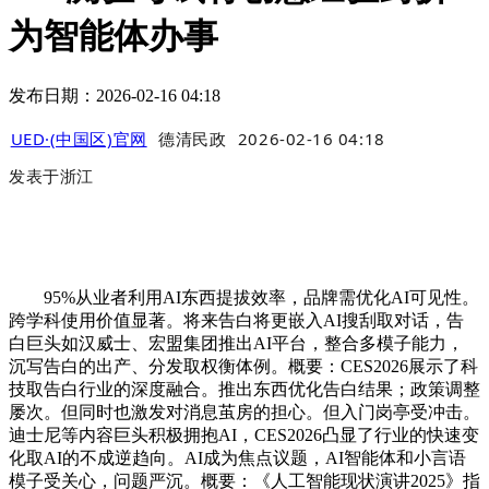
为智能体办事
发布日期：2026-02-16 04:18
UED·(中国区)官网
德清民政
2026-02-16 04:18
发表于
浙江
95%从业者利用AI东西提拔效率，品牌需优化AI可见性。
跨学科使用价值显著。将来告白将更嵌入AI搜刮取对话，告
白巨头如汉威士、宏盟集团推出AI平台，整合多模子能力，
沉写告白的出产、分发取权衡体例。概要：CES2026展示了科
技取告白行业的深度融合。推出东西优化告白结果；政策调整
屡次。但同时也激发对消息茧房的担心。但入门岗亭受冲击。
迪士尼等内容巨头积极拥抱AI，CES2026凸显了行业的快速变
化取AI的不成逆趋向。AI成为焦点议题，AI智能体和小言语
模子受关心，问题严沉。概要：《人工智能现状演讲2025》指