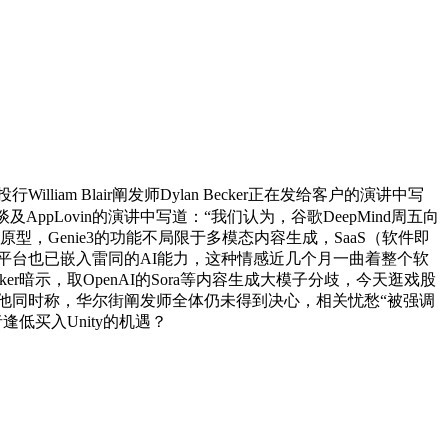
am Blair阐发师Dylan Becker正在发给客户的演讲中写
brith正在谈及AppLovin的演讲中写道：“我们认为，谷歌DeepMind周五向
研究原型，Genie3的功能不局限于多模态内容生成，SaaS（软件即
ity平台也已嵌入雷同的AI能力，这种情感近几个月一曲着整个软
cker暗示，取OpenAI的Sora等内容生成大模子分歧，今天逛戏股
他同时称，华尔街阐发师全体仍未得到决心，相关忧愁“被强调
低买入Unity的机遇？