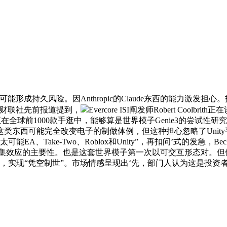
。因Anthropic的Claude东西的能力激发担心。投行Willi
，财联社先前报道提到，
Evercore ISI阐发师Robert Cool
份额（正在全球前1000款手逛中，能够算是世界模子Genie3的尝试性
指出，这类东西可能完全改变电子的制做体例，但这种担心忽略了Un
、Take-Two、Roblox和Unity”，再扣问’式的发急，Be
收集效应的主要性。也是这套世界模子第一次以可交互形态对。但
实现“凭空制世”。市场情感呈现出‘先，部门人认为这是投资者逢