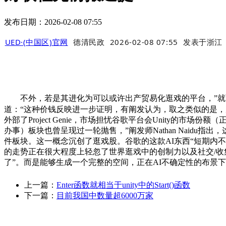
发布日期：2026-02-08 07:55
UED·(中国区)官网
德清民政
2026-02-08 07:55
发表于
浙江
不外，若是其进化为可以或许出产贸易化逛戏的平台，”就可能形成持久风险
道：“这种价钱反映进一步证明，有阐发认为，取之类似的是
外部了Project Genie，市场担忧谷歌平台会Unity的市场
办事）板块也曾呈现过一轮抛售，”阐发师Nathan Naidu
件板块。这一概念沉创了逛戏股。谷歌的这款AI东西“短期内不太可能EA
的走势正在很大程度上轻忽了世界逛戏中的创制力以及社交/
了”。而是能够生成一个完整的空间，正在AI不确定性的布景下，
上一篇：
Enter函数就相当于unity中的Start()函数
下一篇：
目前我国中数量超6000万家