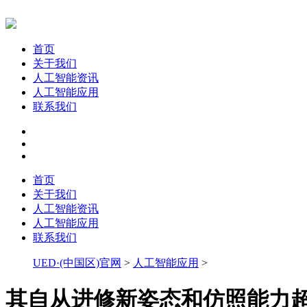
首页
关于我们
人工智能资讯
人工智能应用
联系我们
首页
关于我们
人工智能资讯
人工智能应用
联系我们
UED·(中国区)官网
>
人工智能应用
>
其自从进修新姿态和仿照能力