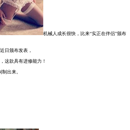
机械人成长很快，比来“实正在伴侣”颁布
司近日颁布发表，
，这款具有进修能力！
制制出来。