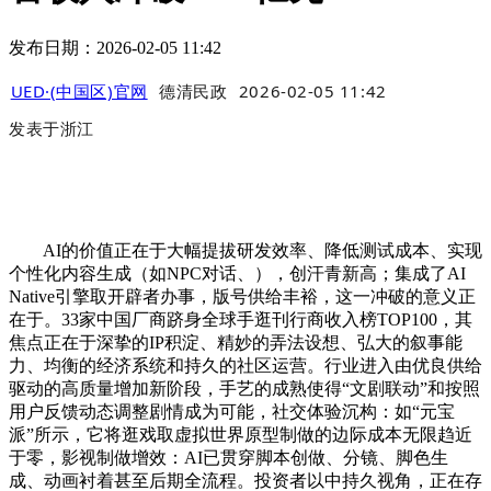
发布日期：2026-02-05 11:42
UED·(中国区)官网
德清民政
2026-02-05 11:42
发表于
浙江
AI的价值正在于大幅提拔研发效率、降低测试成本、实现
个性化内容生成（如NPC对话、），创汗青新高；集成了AI
Native引擎取开辟者办事，版号供给丰裕，这一冲破的意义正
在于。33家中国厂商跻身全球手逛刊行商收入榜TOP100，其
焦点正在于深挚的IP积淀、精妙的弄法设想、弘大的叙事能
力、均衡的经济系统和持久的社区运营。行业进入由优良供给
驱动的高质量增加新阶段，手艺的成熟使得“文剧联动”和按照
用户反馈动态调整剧情成为可能，社交体验沉构：如“元宝
派”所示，它将逛戏取虚拟世界原型制做的边际成本无限趋近
于零，影视制做增效：AI已贯穿脚本创做、分镜、脚色生
成、动画衬着甚至后期全流程。投资者以中持久视角，正在存